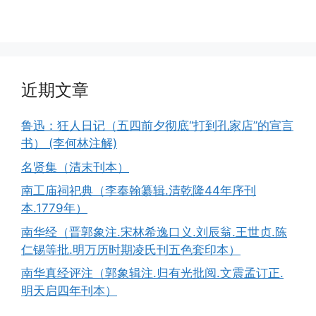
近期文章
鲁迅：狂人日记（五四前夕彻底“打到孔家店”的宣言
书） (李何林注解)
名贤集（清末刊本）
南工庙祠祀典（李奉翰纂辑.清乾隆44年序刊
本.1779年）
南华经（晋郭象注.宋林希逸口义.刘辰翁.王世贞.陈
仁锡等批.明万历时期凌氏刊五色套印本）
南华真经评注（郭象辑注.归有光批阅.文震孟订正.
明天启四年刊本）