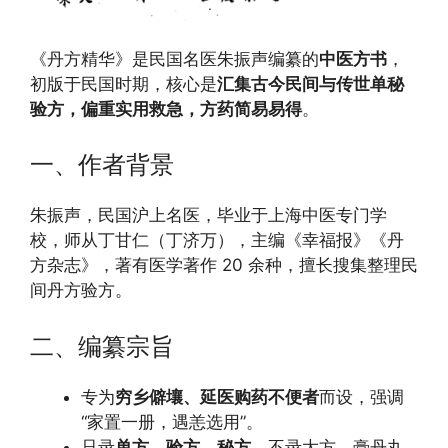
《丹方精华》是民国名医朱振声编纂的
中医方书
，
初版于民国时期，核心是
汇集古今民间与传世单秘
验方，偏重实用救急，方药简易易得
。
一、作者背景
朱振声，民国沪上名医，毕业于上海中医专门学
校，师从丁甘仁（丁济万），主编《幸福报》《丹
方杂志》，著有医学著作 20 余种，擅长搜集整理民
间丹方验方。
二、编纂宗旨
专为
穷乡僻壤、延医购药不便者
而设，强调
“家置一册，遇恙选用”。
只录
单方、验方、秘方
，不录大方、膏丹丸