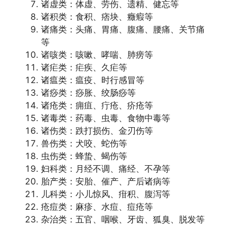
诸虚类：体虚、劳伤、遗精、健忘等
诸积类：食积、痞块、癥瘕等
诸痛类：头痛、胃痛、腹痛、腰痛、关节痛
等
诸咳类：咳嗽、哮喘、肺痨等
诸疟类：疟疾、久疟等
诸瘟类：瘟疫、时行感冒等
诸痧类：痧胀、绞肠痧等
诸疮类：痈疽、疔疮、疥疮等
诸毒类：药毒、虫毒、食物中毒等
诸伤类：跌打损伤、金刃伤等
兽伤类：犬咬、蛇伤等
虫伤类：蜂蛰、蝎伤等
妇科类：月经不调、痛经、不孕等
胎产类：安胎、催产、产后诸病等
儿科类：小儿惊风、疳积、腹泻等
疮痘类：麻疹、水痘、痘疮等
杂治类：五官、咽喉、牙齿、狐臭、脱发等