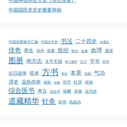
中国神仙养生大全（洪丕谟著）
中国国民党党史概要再稿
书法
二十四史
中国名医验方汇编
中国文学史
交通史
传奇
命理
医经
养生
唐史
医案
内丹
医论
名著
图册
地方志
字书
太平天国
孔子
尚书
奇门遁甲
方书
本草
气功
拓本
抗日战争
杂剧
明史
清史
温热伤寒
红学
经脉
碑刻
符咒
礼教
综合医书
考古
诊断
辞典
近代史
训诂书
道藏精华
针灸
韵书
风俗志