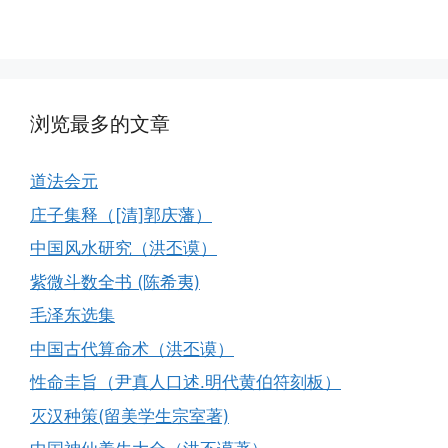
浏览最多的文章
道法会元
庄子集释（[清]郭庆藩）
中国风水研究（洪丕谟）
紫微斗数全书 (陈希夷)
毛泽东选集
中国古代算命术（洪丕谟）
性命圭旨（尹真人口述.明代黄伯符刻板）
灭汉种策(留美学生宗室著)