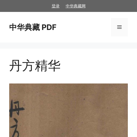
跳
登录
中华典藏网
至
内
中华典藏 PDF
容
菜
单
丹方精华