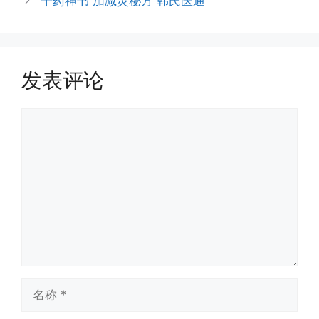
十药神书 加减灵秘方 韩氏医通
发表评论
评
论
名
称