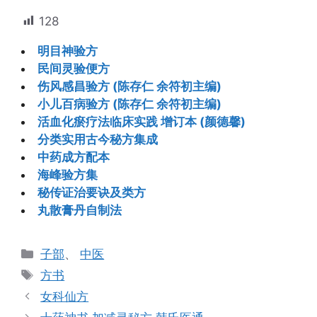
128
明目神验方
民间灵验便方
伤风感昌验方 (陈存仁 余符初主编)
小儿百病验方 (陈存仁 余符初主编)
活血化瘀疗法临床实践 增订本 (颜德馨)
分类实用古今秘方集成
中药成方配本
海峰验方集
秘传证治要诀及类方
丸散膏丹自制法
分
子部
、
中医
类
标
方书
签
女科仙方