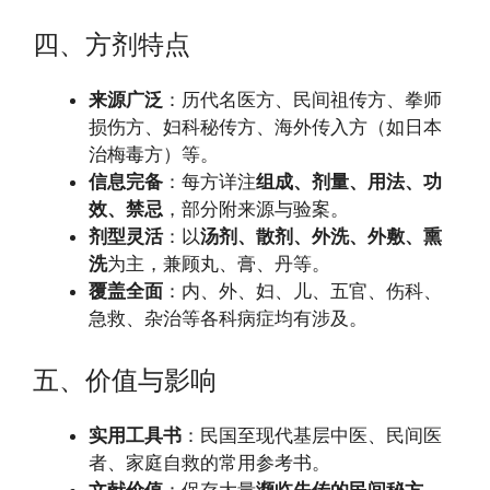
四、方剂特点
来源广泛
：历代名医方、民间祖传方、拳师
损伤方、妇科秘传方、海外传入方（如日本
治梅毒方）等。
信息完备
：每方详注
组成、剂量、用法、功
效、禁忌
，部分附来源与验案。
剂型灵活
：以
汤剂、散剂、外洗、外敷、熏
洗
为主，兼顾丸、膏、丹等。
覆盖全面
：内、外、妇、儿、五官、伤科、
急救、杂治等各科病症均有涉及。
五、价值与影响
实用工具书
：民国至现代基层中医、民间医
者、家庭自救的常用参考书。
文献价值
：保存大量
濒临失传的民间秘方、