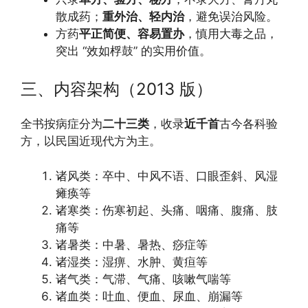
散成药；
重外治、轻内治
，避免误治风险。
方药
平正简便、容易置办
，慎用大毒之品，
突出 “效如桴鼓” 的实用价值。
三、内容架构（2013 版）
全书按病症分为
二十三类
，收录
近千首
古今各科验
方，以民国近现代方为主。
诸风类：卒中、中风不语、口眼歪斜、风湿
瘫痪等
诸寒类：伤寒初起、头痛、咽痛、腹痛、肢
痛等
诸暑类：中暑、暑热、痧症等
诸湿类：湿痹、水肿、黄疸等
诸气类：气滞、气痛、咳嗽气喘等
诸血类：吐血、便血、尿血、崩漏等