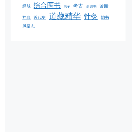
综合医书
考古
诊断
经脉
训诂书
老子
道藏精华
针灸
韵书
辞典
近代史
风俗志