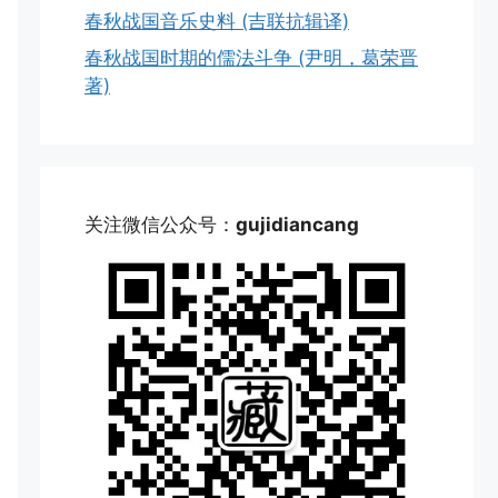
春秋战国音乐史料 (吉联抗辑译)
春秋战国时期的儒法斗争 (尹明，葛荣晋
著)
关注微信公众号：
gujidiancang