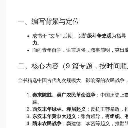
一、编写背景与定位
成书于 “文革” 后期，以
阶级斗争史观
为指导
力
。
面向青年自学，语言通俗，叙事简明，突出
二、核心内容（9 篇专题，按时间顺
全书精选中国古代九次规模大、影响深的农民战争
秦末陈胜、吴广农民革命战争
：中国历史上
幕。
西汉末年绿林、赤眉起义
：反抗王莽暴政，
东汉末年黄巾大起义
：张角领导，
有组织、
隋末农民战争
：窦建德、李密等起义，推翻