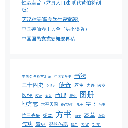
性命圭旨（尹真人口述.明代黄伯符刻
板）
灭汉种策(留美学生宗室著)
中国神仙养生大全（洪丕谟著）
中国国民党党史概要再稿
书法
中国名医验方汇编
中国文学史
传奇
二十四史
养生
医案
内丹
交通史
图册
命理
医经
唐史
医论
名著
地方志
字书
太平天国
孔子
尚书
奇门遁甲
方书
本草
拓本
抗日战争
杂剧
明史
气功
清史
温热伤寒
红学
碑刻
符咒