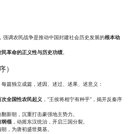
，强调农民战争是推动中国封建社会历史发展的
根本动
农民革命的正义性与历史功绩
。
序）
，每篇独立成篇，述因、述过、述果、述意义：
首次全国性农民起义
，“王侯将相宁有种乎”，揭开反秦序
推翻新朝，沉重打击豪强地主势力。
有纲领
，动摇东汉统治，开启三国分裂。
隋朝，为唐初盛世奠基。