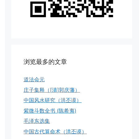
浏览最多的文章
道法会元
庄子集释（[清]郭庆藩）
中国风水研究（洪丕谟）
紫微斗数全书 (陈希夷)
毛泽东选集
中国古代算命术（洪丕谟）