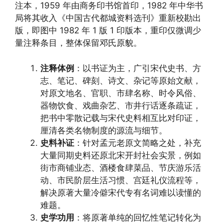
注本，1959 年由商务印书馆首印，1982 年中华书
局将其收入《中国古代都城资料选刊》重新校勘出
版，即图中 1982 年 1 版 1 印版本，重印仅微调少
量注释条目，整体保留邓氏原貌。
注释体例
：以书证为主，广引宋代史书、方
志、笔记、碑刻、诗文、杂记等原始文献，
对原文地名、官职、市肆名称、时令风俗、
器物饮食、戏曲杂艺、市井行话逐条疏证，
把书中零散记载与宋代史料相互比对印证，
厘清各类名物制度的源流与细节。
史料补证
：针对孟元老原文简略之处，补充
大量同期史料还原北宋开封社会实景，例如
街市商铺业态、酒楼食肆菜品、节庆游乐活
动、市民阶层生活习惯、宫廷礼仪流程等，
解决原著大量冷僻宋代专有名词难以读懂的
难题。
史学功用
：将原著单纯的回忆性笔记转化为