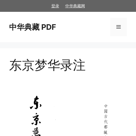
跳
登录
中华典藏网
至
内
中华典藏 PDF
容
菜
单
东京梦华录注