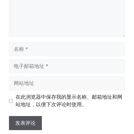
名
称
电
子
邮
网
箱
站
地
地
在此浏览器中保存我的显示名称、邮箱地址和网
址
址
站地址，以便下次评论时使用。