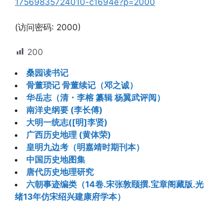
17569835724010-c1694e?p=2000
(访问密码: 2000)
200
桑园读书记
骨董琐记 骨董续记（邓之诚）
华岳志（清・李榕 纂辑 杨翼武评阅）
南洋史纲要 (李长傅)
大明一统志([明]李贤)
广西历史地理 (黄体荣)
皇明九边考（明嘉靖时期刊本）
中国历史地图集
唐代历史地理研究
六朝事迹编类（14卷.宋张敦颐撰.宝章阁藏版.光
绪13年仿宋绍兴建康府学本）