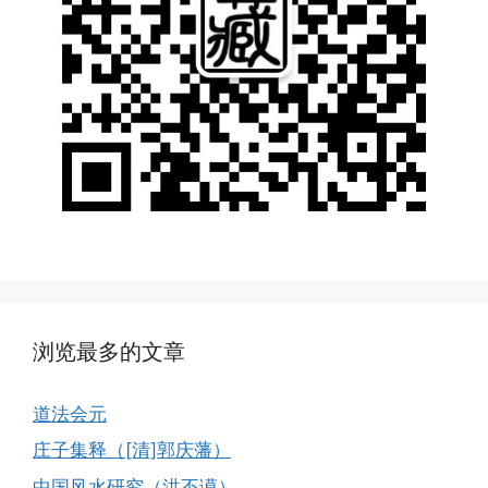
浏览最多的文章
道法会元
庄子集释（[清]郭庆藩）
中国风水研究（洪丕谟）