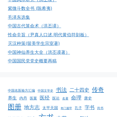
紫微斗数全书 (陈希夷)
毛泽东选集
中国古代算命术（洪丕谟）
性命圭旨（尹真人口述.明代黄伯符刻板）
灭汉种策(留美学生宗室著)
中国神仙养生大全（洪丕谟著）
中国国民党党史概要再稿
传奇
书法
二十四史
中国名医验方汇编
中国文学史
命理
医经
养生
内丹
唐史
医案
医论
名著
图册
地方志
字书
太平天国
孔子
尚书
奇门遁甲