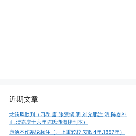
近期文章
龙筋凤髓判（四卷.唐.张鷟撰.明.刘允鹏注.清.陈春补
正.清嘉庆十六年陈氏湖海楼刊本）
康治本伤寒论标注（戸上重较校.安政4年.1857年）