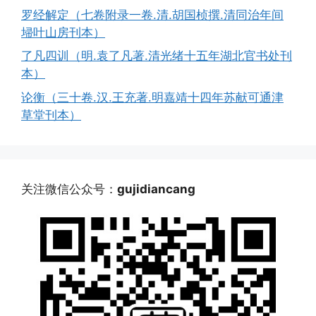
罗经解定（七卷附录一卷.清.胡国桢撰.清同治年间
埽叶山房刊本）
了凡四训（明.袁了凡著.清光绪十五年湖北官书处刊
本）
论衡（三十卷.汉.王充著.明嘉靖十四年苏献可通津
草堂刊本）
关注微信公众号：
gujidiancang