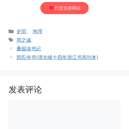
打赏支持网站
分
史部
、
地理
类
标
邓之诚
签
桑园读书记
郑氏佚书(清光绪十四年浙江书局刊本)
发表评论
评
论