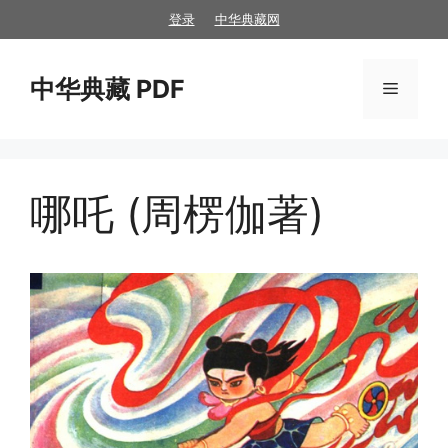
跳
登录
中华典藏网
至
内
中华典藏 PDF
容
菜
单
哪吒 (周楞伽著)