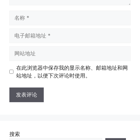
名
称
电
子
邮
网
箱
站
地
地
在此浏览器中保存我的显示名称、邮箱地址和网
址
址
站地址，以便下次评论时使用。
搜索