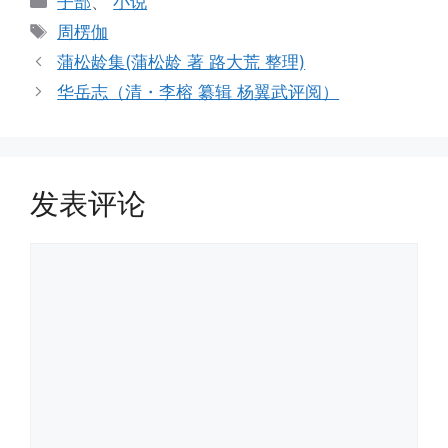
子部
、
小说
类
标
周楞伽
签
蒲松龄集(蒲松龄 著 路大荒 整理)
华岳志（清・李榕 纂辑 杨翼武评阅）
发表评论
评
论