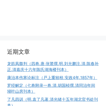
近期文章
龙筋凤髓判（四卷.唐.张鷟撰.明.刘允鹏注.清.陈春补
正.清嘉庆十六年陈氏湖海楼刊本）
康治本伤寒论标注（戸上重较校.安政4年.1857年）
罗经解定（七卷附录一卷.清.胡国桢撰.清同治年间
埽叶山房刊本）
了凡四训（明.袁了凡著.清光绪十五年湖北官书处刊
本）