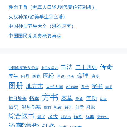
性命圭旨（尹真人口述.明代黄伯符刻板）
灭汉种策(留美学生宗室著)
中国神仙养生大全（洪丕谟著）
中国国民党党史概要再稿
传奇
书法
二十四史
中国名医验方汇编
中国文学史
命理
医经
养生
内丹
唐史
医案
医论
名著
图册
地方志
字书
太平天国
孔子
尚书
奇门遁甲
方书
本草
气功
拓本
抗日战争
杂剧
法律
清史
温热伤寒
红学
经脉
礼教
符咒
碑刻
综合医书
考古
诊断
辞典
老子
近代史
训诂书
道藏精华
针灸