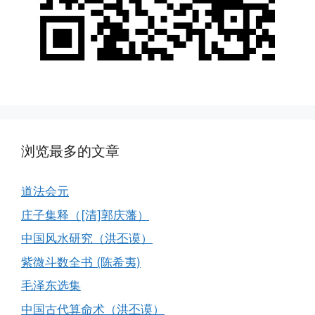
浏览最多的文章
道法会元
庄子集释（[清]郭庆藩）
中国风水研究（洪丕谟）
紫微斗数全书 (陈希夷)
毛泽东选集
中国古代算命术（洪丕谟）