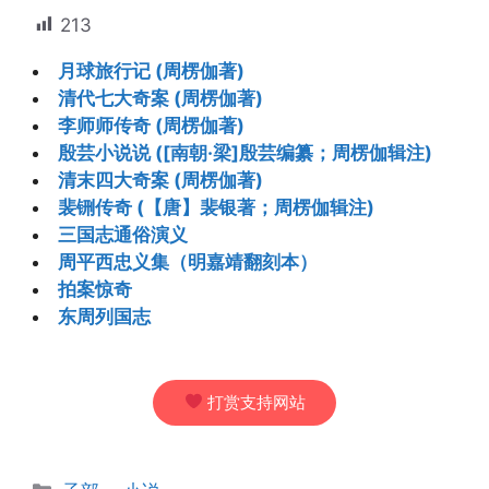
213
月球旅行记 (周楞伽著)
清代七大奇案 (周楞伽著)
李师师传奇 (周楞伽著)
殷芸小说说 ([南朝·梁]殷芸编纂；周楞伽辑注)
清末四大奇案 (周楞伽著)
裴铏传奇 (【唐】裴银著；周楞伽辑注)
三国志通俗演义
周平西忠义集（明嘉靖翻刻本）
拍案惊奇
东周列国志
打赏支持网站
分