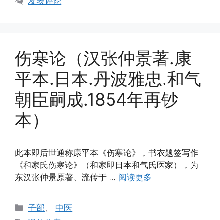
发表评论
伤寒论（汉张仲景著.康
平本.日本.丹波雅忠.和气
朝臣嗣成.1854年再钞
本）
此本即后世通称康平本《伤寒论》，书衣题签写作
《和家氏伤寒论》（和家即日本和气氏医家），为
东汉张仲景原著、流传于 …
阅读更多
分
子部
、
中医
类