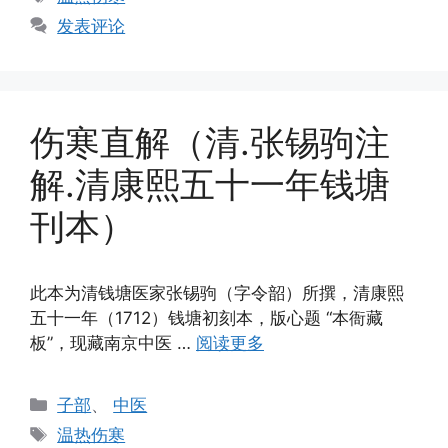
签
发表评论
伤寒直解（清.张锡驹注
解.清康熙五十一年钱塘
刊本）
此本为清钱塘医家张锡驹（字令韶）所撰，清康熙
五十一年（1712）钱塘初刻本，版心题 “本衙藏
板”，现藏南京中医 …
阅读更多
分
子部
、
中医
类
标
温热伤寒