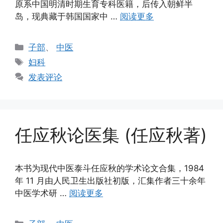
原系中国明清时期生育专科医籍，后传入朝鲜半
岛，现典藏于韩国国家中 …
阅读更多
分
子部
、
中医
类
标
妇科
签
发表评论
任应秋论医集 (任应秋著)
本书为现代中医泰斗任应秋的学术论文合集，1984
年 11 月由人民卫生出版社初版，汇集作者三十余年
中医学术研 …
阅读更多
分