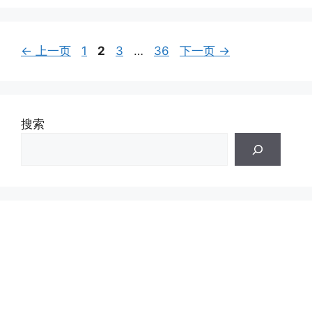
页
页
页
页
←
上一页
1
2
3
…
36
下一页
→
面
面
面
面
搜索