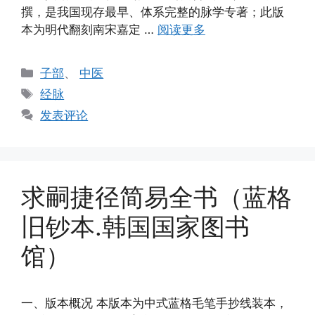
撰，是我国现存最早、体系完整的脉学专著；此版
本为明代翻刻南宋嘉定 …
阅读更多
分
子部
、
中医
类
标
经脉
签
发表评论
求嗣捷径简易全书（蓝格
旧钞本.韩国国家图书
馆）
一、版本概况 本版本为中式蓝格毛笔手抄线装本，