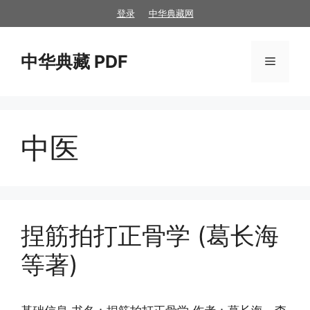
跳
登录
中华典藏网
至
内
中华典藏 PDF
容
菜
单
中医
捏筋拍打正骨学 (葛长海
等著)