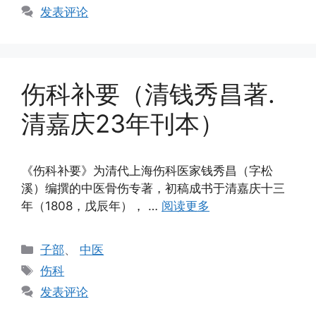
签
发表评论
伤科补要（清钱秀昌著.
清嘉庆23年刊本）
《伤科补要》为清代上海伤科医家钱秀昌（字松
溪）编撰的中医骨伤专著，初稿成书于清嘉庆十三
年（1808，戊辰年）， …
阅读更多
分
子部
、
中医
类
标
伤科
签
发表评论