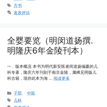
类
标
方书
签
发表评论
全婴要览（明闵道扬撰.
明隆庆6年金陵刊本）
一、版本概况 本书为明代新安医者闵道扬编纂的儿
科专著，隆庆六年刊刻于南京金陵，属稀见明版儿
科古籍，现存此本为海 …
阅读更多
分
子部
、
中医
类
标
儿科
签