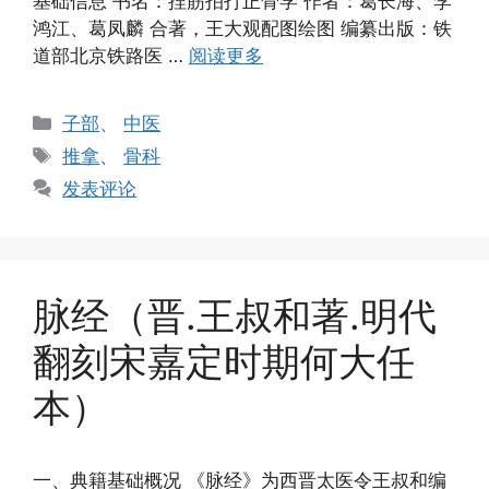
基础信息 书名：捏筋拍打正骨学 作者：葛长海、李
鸿江、葛凤麟 合著，王大观配图绘图 编纂出版：铁
道部北京铁路医 …
阅读更多
分
子部
、
中医
类
标
推拿
、
骨科
签
发表评论
脉经（晋.王叔和著.明代
翻刻宋嘉定时期何大任
本）
一、典籍基础概况 《脉经》为西晋太医令王叔和编