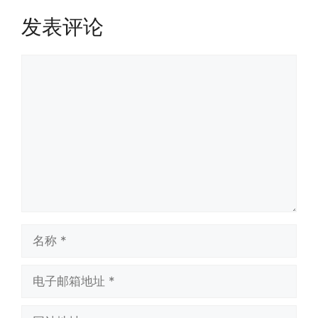
发表评论
评
论
名
称
电
子
邮
网