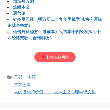
治法与方剂
难经本义
调气论
针灸甲乙经（明万历二十九年吴勉学刊.古今医统
正脉全书本）
仙传外科秘方〔道藏本〕＼古本十四经发挥＼十
四经脉穴歌〔合刊明板〕
打赏支持网站
分
子部
、
中医
类
古方今病
人的潜能和价值 —— 人本主义心理学译文集