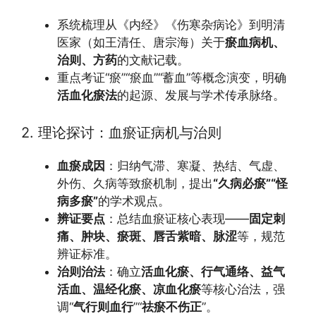
系统梳理从《内经》《伤寒杂病论》到明清
医家（如王清任、唐宗海）关于
瘀血病机、
治则、方药
的文献记载。
重点考证“瘀”“瘀血”“蓄血”等概念演变，明确
活血化瘀法
的起源、发展与学术传承脉络。
2. 理论探讨：血瘀证病机与治则
血瘀成因
：归纳气滞、寒凝、热结、气虚、
外伤、久病等致瘀机制，提出
“久病必瘀”“怪
病多瘀”
的学术观点。
辨证要点
：总结血瘀证核心表现——
固定刺
痛、肿块、瘀斑、唇舌紫暗、脉涩
等，规范
辨证标准。
治则治法
：确立
活血化瘀、行气通络、益气
活血、温经化瘀、凉血化瘀
等核心治法，强
调“
气行则血行
”“
祛瘀不伤正
”。