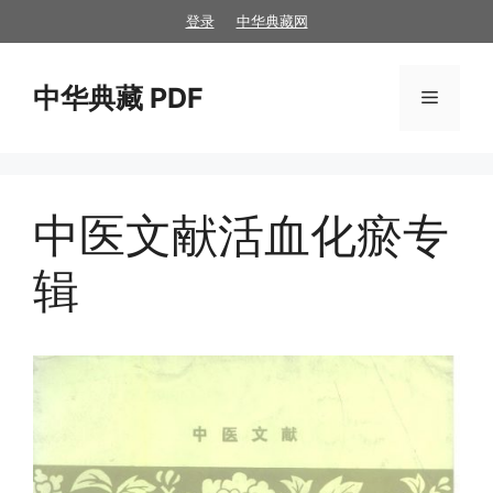
跳
登录
中华典藏网
至
内
中华典藏 PDF
容
菜
单
中医文献活血化瘀专
辑