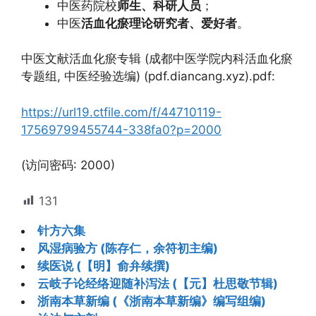
中医药院校
师生、科研人员
；
中医
活血化瘀理论研究者、爱好者
。
中医文献活血化瘀专辑 (成都中医学院内科活血化瘀
专题组, 中医经验选编) (pdf.diancang.xyz).pdf:
https://url19.ctfile.com/f/44710119-
17569799455744-338fa0?p=2000
(访问密码: 2000)
131
针方六集
风湿病验方 (陈存仁，余符初主编)
续医说 (【明】俞弁续撰)
云岐子论经络迎随补泻法 (【元】杜思敬节辑)
浙南本草新编 (《浙南本草新编》编写组编)