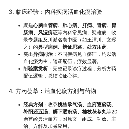
3. 临床经验：内科疾病活血化瘀治验
聚焦
心脑血管病、肺心病、肝病、肾病、胃
肠病、风湿痹证
等内科常见病、疑难病，收
录专题组及川派名老中医（如王渭川、文琢
之）的
典型病例、辨证思路、处方用药
。
突出
异病同治
：不同疾病见血瘀证，均以活
血化瘀为主，随证配伍，疗效显著。
附
验案赏析
：完整记录诊疗过程，分析方药
配伍逻辑，总结临证心得。
4. 方药荟萃：活血化瘀方剂与药物
经典方剂
：收录
桃核承气汤、血府逐瘀汤、
补阳还五汤、膈下逐瘀汤、桂枝茯苓丸
等20
余首经典活血方，附原文、组成、功效、主
治、方解及加减应用。