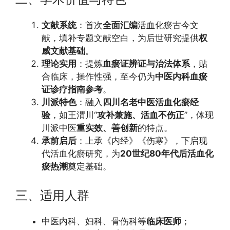
文献系统
：首次
全面汇编
活血化瘀古今文
献，填补专题文献空白，为后世研究提供
权
威文献基础
。
理论实用
：提炼
血瘀证辨证与治法体系
，贴
合临床，操作性强，至今仍为
中医内科血瘀
证诊疗指南参考
。
川派特色
：融入
四川名老中医活血化瘀经
验
，如王渭川“
攻补兼施、活血不伤正
”，体现
川派中医
重实效、善创新
的特点。
承前启后
：上承《内经》《伤寒》，下启现
代活血化瘀研究，为
20世纪80年代后活血化
瘀热潮
奠定基础。
三、适用人群
中医内科、妇科、骨伤科等
临床医师
；