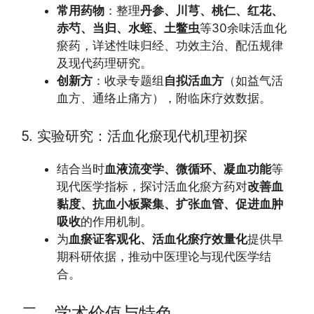
常用药物
：整理
丹参、川芎、桃仁、红花、
赤芍、当归、水蛭、土鳖虫
等30余味活血化
瘀药，详述性味归经、功效主治、配伍规律
及现代药理研究。
创新方
：收录专题组
自拟活血方
（如益气活
血方、通络止痛方），附临床疗效数据。
5. 实验研究：活血化瘀现代机理初探
结合当时
血液流变学、微循环、凝血功能
等
现代医学指标，探讨活血化瘀方药对
改善血
黏度、抗血小板聚集、扩张血管、促进血肿
吸收
的作用机制。
为
血瘀证客观化、活血化瘀疗效量化
提供早
期科研依据，推动中医理论与现代医学结
合。
二、学术价值与特色