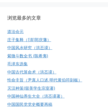
浏览最多的文章
道法会元
庄子集释（[清]郭庆藩）
中国风水研究（洪丕谟）
紫微斗数全书 (陈希夷)
毛泽东选集
中国古代算命术（洪丕谟）
性命圭旨（尹真人口述.明代黄伯符刻板）
灭汉种策(留美学生宗室著)
中国神仙养生大全（洪丕谟著）
中国国民党党史概要再稿