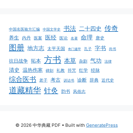
传奇
书法
二十四史
中国名医验方汇编
中国文学史
命理
医经
养生
内丹
唐史
医案
医论
名著
图册
地方志
字书
太平天国
孔子
尚书
奇门遁甲
方书
本草
气功
拓本
抗日战争
杂剧
法律
清史
温热伤寒
红学
经脉
符咒
碑刻
礼教
综合医书
考古
诊断
辞典
老子
近代史
训诂书
道藏精华
针灸
韵书
风俗志
© 2026 中华典藏 PDF
• Built with
GeneratePress