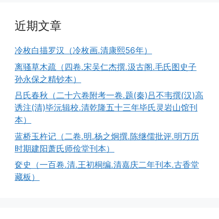
近期文章
冷枚白描罗汉（冷枚画.清康熙56年）
离骚草木疏（四卷.宋吴仁杰撰.汲古阁.毛氏图史子
孙永保之精钞本）
吕氏春秋（二十六卷附考一卷.题(秦)吕不韦撰(汉)高
诱注(清)毕沅辑校.清乾隆五十三年毕氏灵岩山馆刊
本）
蓝桥玉杵记（二卷.明.杨之炯撰.陈继儒批评.明万历
时期建阳萧氏师俭堂刊本）
奁史（一百卷.清.王初桐编.清嘉庆二年刊本.古香堂
藏板）