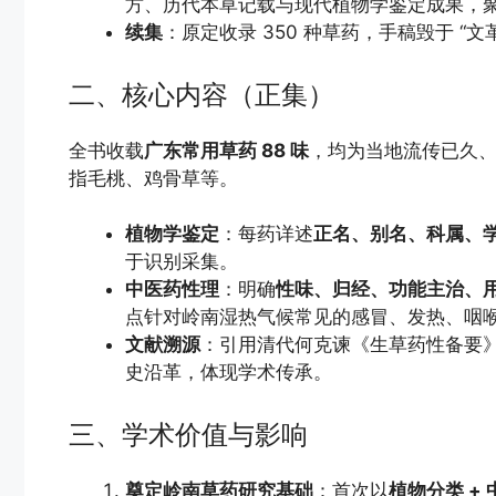
方、历代本草记载与现代植物学鉴定成果，聚
续集
：原定收录 350 种草药，手稿毁于 “
二、核心内容（正集）
全书收载
广东常用草药 88 味
，均为当地流传已久
指毛桃、鸡骨草等。
植物学鉴定
：每药详述
正名、别名、科属、
于识别采集。
中医药性理
：明确
性味、归经、功能主治、
点针对岭南湿热气候常见的感冒、发热、咽
文献溯源
：引用清代何克谏《生草药性备要
史沿革，体现学术传承。
三、学术价值与影响
奠定岭南草药研究基础
：首次以
植物分类 + 