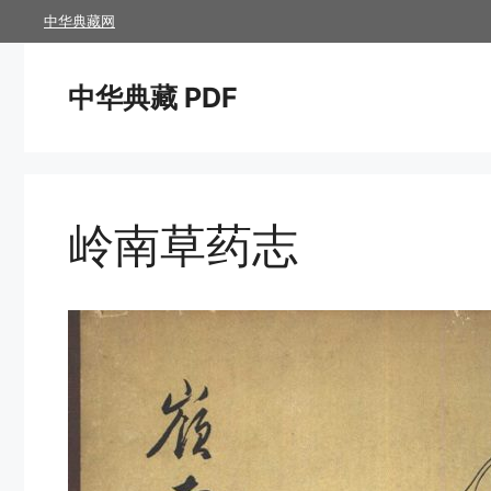
跳
中华典藏网
至
内
中华典藏 PDF
容
岭南草药志