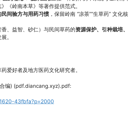
志》《岭南本草》等著作提供范式。
的民间验方与用药习惯
，保留岭南 “凉茶”“生草药” 文化核
藿香、益智、砂仁）与民间草药的
资源保护、引种栽培、
发展。
草药爱好者及地方医药文化研究者。
f.diancang.xyz).pdf:
511620-43fbfa?p=2000