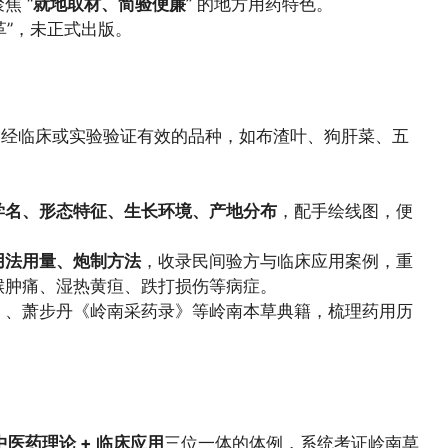
焦 “
就地取材、简验便廉
” 的地方用药特色。
文革”，未正式出版。
、经临床或实验验证有效的品种，如布渣叶、狗肝菜、五
学名、形态特征、生长环境、产地分布
，配手绘线图，便
用法用量、炮制方法
，收录民间验方与临床应用案例，重
喉肿痛、湿热黄疸、跌打损伤等病症。
》、萧步丹《岭南采药录》等岭南本草典籍，梳理药用历
中医药理论 + 临床应用
三位一体的体例，系统考证岭南草