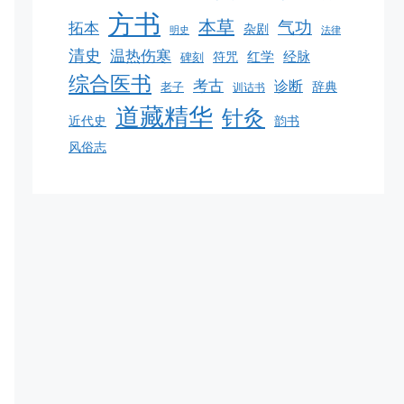
方书
本草
气功
拓本
杂剧
明史
法律
清史
温热伤寒
红学
经脉
碑刻
符咒
综合医书
考古
诊断
老子
辞典
训诂书
道藏精华
针灸
韵书
近代史
风俗志