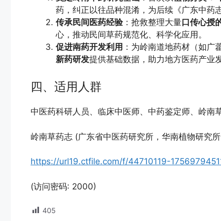
药，纠正以往品种混淆，为后续《广东中药
传承民间医药经验
：抢救整理大量
口传心授
心，推动民间草药规范化、科学化应用。
促进南药开发利用
：为岭南道地药材（如广
新药研发
提供基础数据，助力地方医药产业
四、适用人群
中医药科研人员、临床中医师、中药鉴定师、岭南
岭南草药志 (广东省中医药研究所，华南植物研究所合编) (pd
https://url19.ctfile.com/f/44710119-17569794
(访问密码: 2000)
405