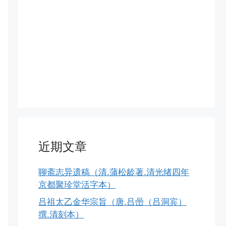
近期文章
聊斋志异遗稿（清.蒲松龄著.清光绪四年
京都聚珍堂活字本）
吕祖太乙金华宗旨（唐.吕喦（吕洞宾）
撰.清刻本）