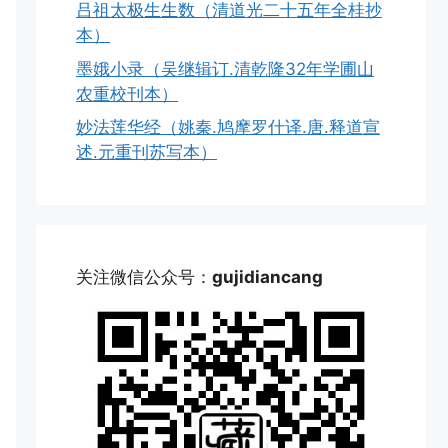
吕祖太极生生数（清道光二十五年全桂抄
本）
墨娥小录（吴继辑订.清乾隆32年学圃山
农重校刊本）
妙法莲华经（姚秦.鸠摩罗什译.唐.释道宣
述.元重刊苏写本）
关注微信公众号：
gujidiancang