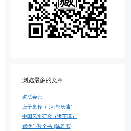
浏览最多的文章
道法会元
庄子集释（[清]郭庆藩）
中国风水研究（洪丕谟）
紫微斗数全书 (陈希夷)