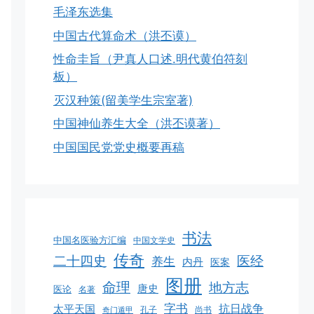
毛泽东选集
中国古代算命术（洪丕谟）
性命圭旨（尹真人口述.明代黄伯符刻
板）
灭汉种策(留美学生宗室著)
中国神仙养生大全（洪丕谟著）
中国国民党党史概要再稿
书法
中国名医验方汇编
中国文学史
传奇
二十四史
医经
养生
内丹
医案
图册
命理
地方志
唐史
医论
名著
字书
抗日战争
太平天国
孔子
尚书
奇门遁甲