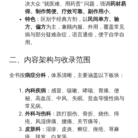
决大众 “就医难、用药贵” 问题，强调
药材易
得、制作简便、疗效可靠、副作用小
。
特色
：区别于经典方剂，以
民间单方、验
方、偏方
为主，兼顾内服、外用，覆盖常见
病与部分疑难杂症，语言通俗，便于自学自
用。
二、内容架构与收录范围
全书按
病症分科
，体系清晰，主要涵盖以下板块：
内科疾病
：感冒、咳嗽、哮喘、胃痛、便
秘、高血压、中风、失眠、贫血等慢性病与
常见病。
外科与伤科
：跌打损伤、骨折、烧伤、痔
疮、风湿痹痛、腰痛、关节痛等。
皮肤科
：湿疹、皮炎、癣症、痤疮、荨麻
疹、脱发、白发等。