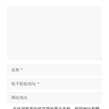
评
论
名
称
电
子
邮
网
箱
站
地
地
在此浏览器中保存我的显示名称、邮箱地址和网