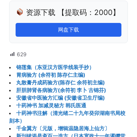
资源下载 【提取码：2000】
网盘下载
629
锦莲集（东亚汉方医学线装手抄）
胃病验方 (余符初 陈存仁主编)
丸散膏丹成药验方(陈存仁 余符初主编)
肝胆肺肾各病验方(余符初 李卜 古锦芬)
安徽省中医验方汇编 (安徽省卫生厅编)
十药神书 加减灵秘方 韩氏医通
十药神书注解（清光绪二十九年癸卯湖南书局校
刻本）
千金翼方〔元版，增辑温隐居海上仙方〕
新刊续添是斋百一选方（日本宽政十一年濯缨堂