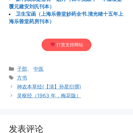
覆元建安刘氏刊本）
卫生宝函（上海乐善堂妙药全书.清光绪十五年上
海乐善堂药房刊本）
打赏支持网站
分
子部
、
中医
类
标
方书
签
神农本草经(【清】孙星衍撰)
灵枢经（1963 年，梅花版）
发表评论