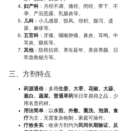
妇产科
：月经不调、痛经、闭经、带下、不
孕、产后恶露、乳腺炎等。
儿科
：小儿感冒、惊风、疳积、腹泻、遗
尿、麻疹等。
五官科
：牙痛、咽喉肿痛、鼻炎、耳鸣、中
耳炎、眼疾等。
其他
：防癌抗癌、养生延年、美容养颜、日
常急救秘方等。
三、方剂特点
药源通俗
：多用
生姜、大枣、花椒、大蒜、
葱白、蔬菜、普通草药
等日常易得之品，少
用名贵药材。
用法简单
：以
水煎、外敷、熏洗、泡酒、食
疗
为主，无需复杂炮制，家庭可操作。
疗效务实
：收录方剂均为
民间长期验证、反