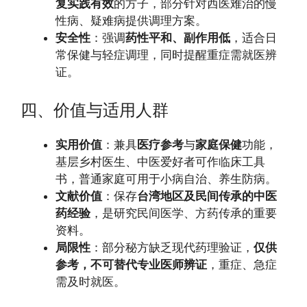
复实践有效
的方子，部分针对西医难治的慢
性病、疑难病提供调理方案。
安全性
：强调
药性平和、副作用低
，适合日
常保健与轻症调理，同时提醒重症需就医辨
证。
四、价值与适用人群
实用价值
：兼具
医疗参考
与
家庭保健
功能，
基层乡村医生、中医爱好者可作临床工具
书，普通家庭可用于小病自治、养生防病。
文献价值
：保存
台湾地区及民间传承的中医
药经验
，是研究民间医学、方药传承的重要
资料。
局限性
：部分秘方缺乏现代药理验证，
仅供
参考，不可替代专业医师辨证
，重症、急症
需及时就医。