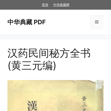
跳
登录
中华典藏网
至
内
中华典藏 PDF
容
菜
单
汉药民间秘方全书
(黄三元编)