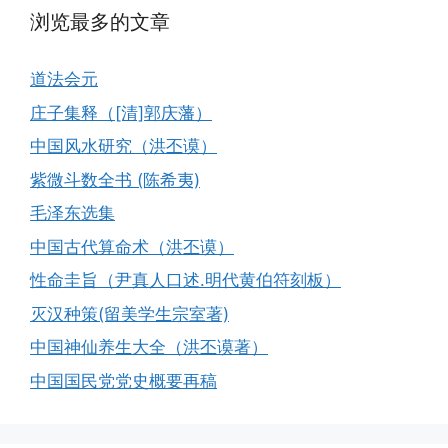
浏览最多的文章
道法会元
庄子集释（[清]郭庆藩）
中国风水研究（洪丕谟）
紫微斗数全书 (陈希夷)
毛泽东选集
中国古代算命术（洪丕谟）
性命圭旨（尹真人口述.明代黄伯符刻板）
灭汉种策(留美学生宗室著)
中国神仙养生大全（洪丕谟著）
中国国民党党史概要再稿