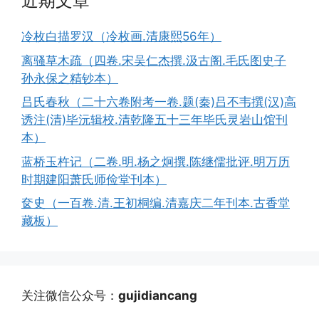
近期文章
冷枚白描罗汉（冷枚画.清康熙56年）
离骚草木疏（四卷.宋吴仁杰撰.汲古阁.毛氏图史子
孙永保之精钞本）
吕氏春秋（二十六卷附考一卷.题(秦)吕不韦撰(汉)高
诱注(清)毕沅辑校.清乾隆五十三年毕氏灵岩山馆刊
本）
蓝桥玉杵记（二卷.明.杨之炯撰.陈继儒批评.明万历
时期建阳萧氏师俭堂刊本）
奁史（一百卷.清.王初桐编.清嘉庆二年刊本.古香堂
藏板）
关注微信公众号：
gujidiancang