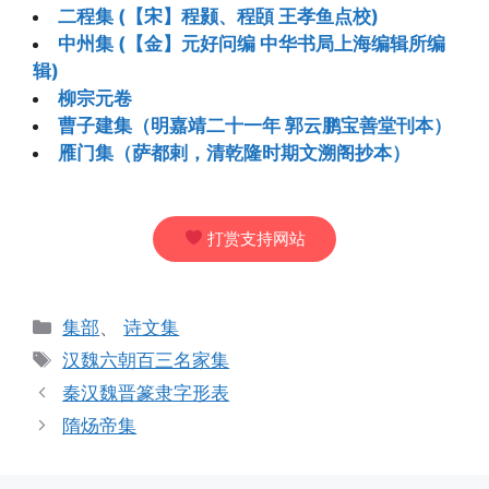
二程集 (【宋】程颢、程頣 王孝鱼点校)
中州集 (【金】元好问编 中华书局上海编辑所编
辑)
柳宗元卷
曹子建集（明嘉靖二十一年 郭云鹏宝善堂刊本）
雁门集（萨都剌，清乾隆时期文溯阁抄本）
打赏支持网站
分
集部
、
诗文集
类
标
汉魏六朝百三名家集
签
秦汉魏晋篆隶字形表
隋炀帝集