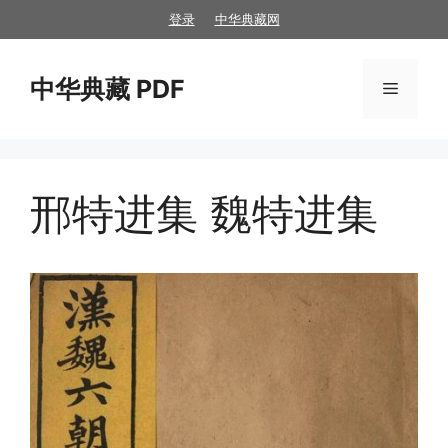
跳
登录
中华典藏网
至
内
中华典藏 PDF
容
菜
单
邢特进集 魏特进集