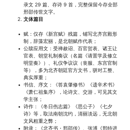
录文 29 篇、存诗 9 首，完整保留今存全部
邢邵传世文字。
文体篇目
赋：仅存《新宫赋》残篇，铺写北齐宫殿形
制，辞藻宏丽，是北朝赋作代表；
公牍应用文：受禅赦诏、百官贺表、诸王让
官表、朝堂礼制奏议（名篇《请置学及修立
明堂奏》）、礼仪争议议（丧服、东宫官制
等），多为北齐朝廷官方文书，骈对工整、
典实厚重；
书信、序文：《答袁肇修书》《遗辛术书》
《萧仁祖集序》，论诗文、交游，可见其文
学主张；
诗作：《冬日伤志篇》《思公子》《七夕
诗》等，取法南朝沈约，清丽淡远，无北朝
文风粗重之弊；
附录：《北齐书・邢邵传》、张溥《邢特进