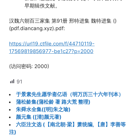
早期辑佚文献。
汉魏六朝百三家集 第91册 邢特进集 魏特进集 ()
(pdf.diancang.xyz).pdf:
https://url19.ctfile.com/f/44710119-
17569819856977-be1c27?p=2000
(访问密码: 2000)
91
于景素先生愿学斋亿语（明万历三十六年刊本）
蒲松龄集(蒲松龄 著 路大荒 整理)
朱舜水全集([明]朱之瑜)
颜元集 ([清]颜元著)
六臣注文选 (【南北朝·梁】萧统编, 【唐】李善等
注)