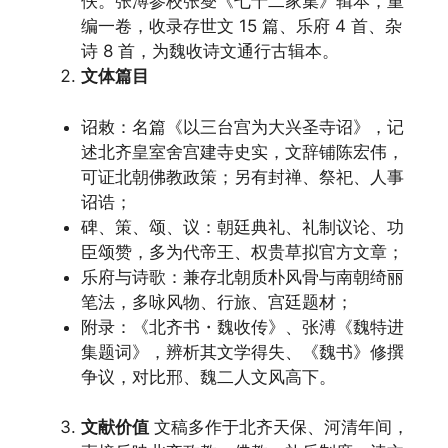
佚。张溥参校张燮《七十二家集》辑本，重
编一卷，收录存世文 15 篇、乐府 4 首、杂
诗 8 首，为魏收诗文通行古辑本。
文体篇目
诏敕：名篇《以三台宫为大兴圣寺诏》，记
述北齐皇室舍宫建寺史实，文辞铺陈宏伟，
可证北朝佛教政策；另有封禅、祭祀、人事
诏诰；
碑、策、颂、议：朝廷典礼、礼制议论、功
臣颂赞，多为代帝王、权贵草拟官方文章；
乐府与诗歌：兼存北朝质朴风骨与南朝绮丽
笔法，多咏风物、行旅、宫廷题材；
附录：《北齐书・魏收传》、张溥《魏特进
集题词》，辨析其文学得失、《魏书》修撰
争议，对比邢、魏二人文风高下。
文献价值
文稿多作于北齐天保、河清年间，