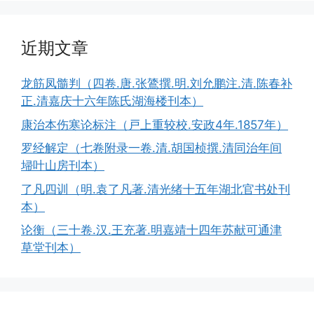
近期文章
龙筋凤髓判（四卷.唐.张鷟撰.明.刘允鹏注.清.陈春补
正.清嘉庆十六年陈氏湖海楼刊本）
康治本伤寒论标注（戸上重较校.安政4年.1857年）
罗经解定（七卷附录一卷.清.胡国桢撰.清同治年间
埽叶山房刊本）
了凡四训（明.袁了凡著.清光绪十五年湖北官书处刊
本）
论衡（三十卷.汉.王充著.明嘉靖十四年苏献可通津
草堂刊本）