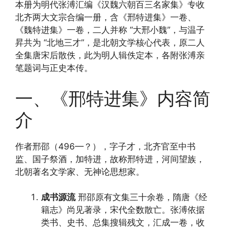
本册为明代张溥汇编《汉魏六朝百三名家集》专收
北齐两大文宗合编一册，含《邢特进集》一卷、
《魏特进集》一卷，二人并称 “大邢小魏”，与温子
昇共为 “北地三才”，是北朝文学核心代表，原二人
全集唐宋后散佚，此为明人辑佚定本，各附张溥亲
笔题词与正史本传。
一、《邢特进集》内容简
介
作者邢邵（496—？），字子才，北齐官至中书
监、国子祭酒，加特进，故称邢特进，河间望族，
北朝著名文学家、无神论思想家。
成书源流
邢邵原有文集三十余卷，隋唐《经
籍志》尚见著录，宋代全数散亡。张溥依据
类书、史书、总集搜辑残文，汇成一卷，收