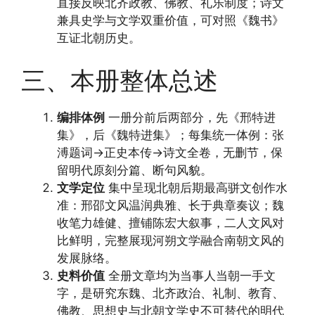
直接反映北齐政教、佛教、礼乐制度；诗文
兼具史学与文学双重价值，可对照《魏书》
互证北朝历史。
三、本册整体总述
编排体例
一册分前后两部分，先《邢特进
集》，后《魏特进集》；每集统一体例：张
溥题词→正史本传→诗文全卷，无删节，保
留明代原刻分篇、断句风貌。
文学定位
集中呈现北朝后期最高骈文创作水
准：邢邵文风温润典雅、长于典章奏议；魏
收笔力雄健、擅铺陈宏大叙事，二人文风对
比鲜明，完整展现河朔文学融合南朝文风的
发展脉络。
史料价值
全册文章均为当事人当朝一手文
字，是研究东魏、北齐政治、礼制、教育、
佛教、思想史与北朝文学史不可替代的明代