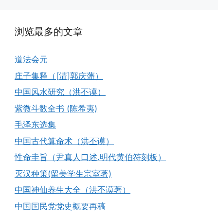
浏览最多的文章
道法会元
庄子集释（[清]郭庆藩）
中国风水研究（洪丕谟）
紫微斗数全书 (陈希夷)
毛泽东选集
中国古代算命术（洪丕谟）
性命圭旨（尹真人口述.明代黄伯符刻板）
灭汉种策(留美学生宗室著)
中国神仙养生大全（洪丕谟著）
中国国民党党史概要再稿