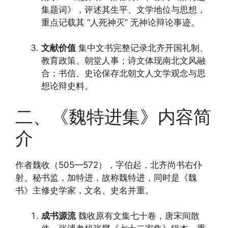
集题词》，评述其生平、文学地位与思想，
重点记载其 “人死神灭” 无神论辩论事迹。
文献价值
集中文书完整记录北齐开国礼制、
教育政策、朝堂人事；诗文体现南北文风融
合；书信、史论保存北朝文人文学观念与思
想论辩史料。
二、《魏特进集》内容简
介
作者魏收（505—572），字伯起，北齐尚书右仆
射、秘书监，加特进，故称魏特进，同时是《魏
书》主修史学家，文名、史名并重。
成书源流
魏收原有文集七十卷，唐宋间散