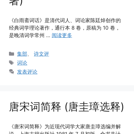
著)
《白雨斋词话》是清代词人、词论家陈廷焯创作的
经典词学理论著作，通行本 8 卷，原稿为 10 卷，
是晚清词学常州 …
阅读更多
分
集部
、
诗文评
类
标
词论
签
发表评论
唐宋词简释 (唐圭璋选释)
《唐宋词简释》为近现代词学大家唐圭璋选编并解