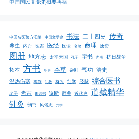
中国国民党党史概要再稿
传奇
书法
二十四史
中国名医验方汇编
中国文学史
命理
医经
养生
内丹
唐史
医案
医论
名著
图册
地方志
字书
抗日战争
太平天国
孔子
尚书
方书
本草
气功
清史
拓本
杂剧
明史
综合医书
温热伤寒
红学
经脉
符咒
碑刻
礼教
道藏精华
考古
诊断
辞典
老子
近代史
训诂书
针灸
韵书
风俗志
龙学