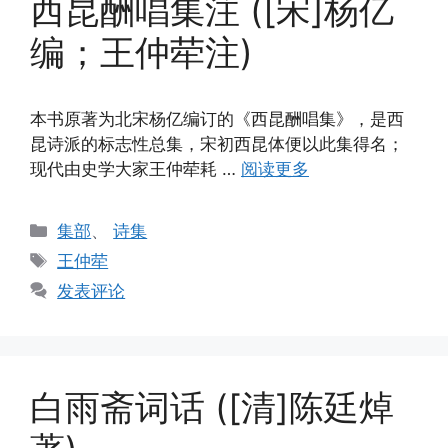
西昆酬唱集注 ([宋]杨亿
编；王仲荦注)
本书原著为北宋杨亿编订的《西昆酬唱集》，是西
昆诗派的标志性总集，宋初西昆体便以此集得名；
现代由史学大家王仲荦耗 …
阅读更多
分
集部
、
诗集
类
标
王仲荦
签
发表评论
白雨斋词话 ([清]陈廷焯