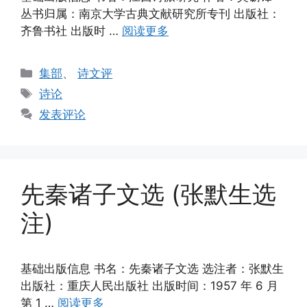
丛书归属：南京大学古典文献研究所专刊 出版社：
齐鲁书社 出版时 …
阅读更多
分
集部
、
诗文评
类
标
诗论
签
发表评论
先秦诸子文选 (张默生选
注)
基础出版信息 书名：先秦诸子文选 选注者：张默生
出版社：重庆人民出版社 出版时间：1957 年 6 月
第 1 …
阅读更多