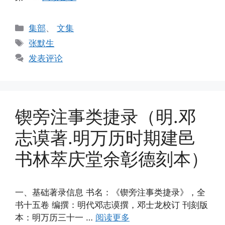
分
集部
、
文集
类
标
张默生
签
发表评论
锲旁注事类捷录（明.邓
志谟著.明万历时期建邑
书林萃庆堂余彰德刻本）
一、基础著录信息 书名：《锲旁注事类捷录》，全
书十五卷 编撰：明代邓志谟撰，邓士龙校订 刊刻版
本：明万历三十一 …
阅读更多