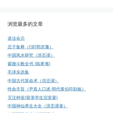
浏览最多的文章
道法会元
庄子集释（[清]郭庆藩）
中国风水研究（洪丕谟）
紫微斗数全书 (陈希夷)
毛泽东选集
中国古代算命术（洪丕谟）
性命圭旨（尹真人口述.明代黄伯符刻板）
灭汉种策(留美学生宗室著)
中国神仙养生大全（洪丕谟著）