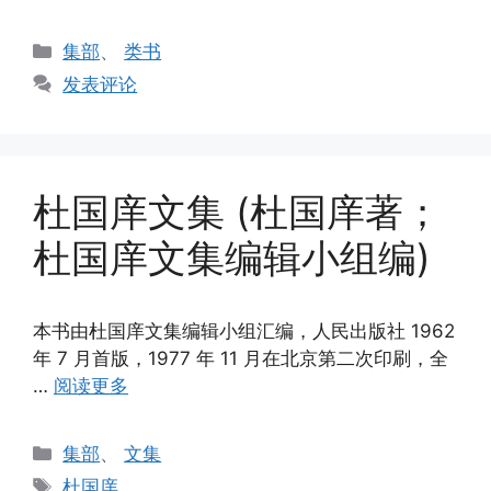
分
集部
、
类书
类
发表评论
杜国庠文集 (杜国庠著；
杜国庠文集编辑小组编)
本书由杜国庠文集编辑小组汇编，人民出版社 1962
年 7 月首版，1977 年 11 月在北京第二次印刷，全
…
阅读更多
分
集部
、
文集
类
标
杜国庠