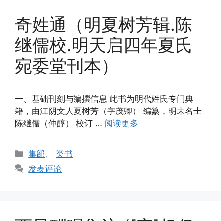
奇姓通（明夏树芳辑.陈
继儒校.明天启四年夏氏
宛委堂刊本）
一、基础刊刻与编撰信息 此书为明代姓氏专门典
籍，由江阴文人夏树芳（字茂卿） 编纂，明末名士
陈继儒（仲醇） 校订 …
阅读更多
分
集部
、
类书
类
发表评论