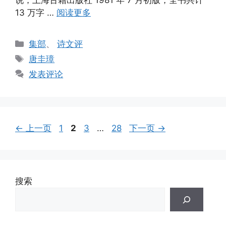
说，上海古籍出版社 1981 年 7 月初版，全书共计
13 万字 …
阅读更多
分
集部
、
诗文评
类
标
唐圭璋
签
发表评论
页
页
页
页
←
上一页
1
2
3
…
28
下一页
→
面
面
面
面
搜索