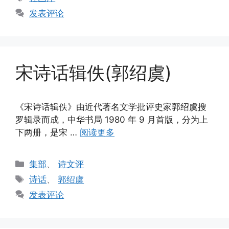
签
发表评论
宋诗话辑佚(郭绍虞)
《宋诗话辑佚》由近代著名文学批评史家郭绍虞搜
罗辑录而成，中华书局 1980 年 9 月首版，分为上
下两册，是宋 …
阅读更多
分
集部
、
诗文评
类
标
诗话
、
郭绍虞
签
发表评论