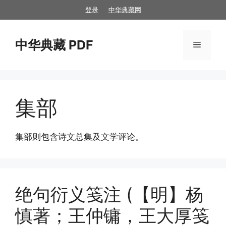
跳
登录
中华典藏网
至
内
中华典藏 PDF
容
菜
单
集部
集部则包含诗文总集及文学评论。
绝句衍义笺注 (【明】杨
慎著；王仲镛，王大厚笺