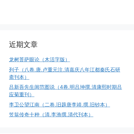
近期文章
龙树菩萨眼论（木活字版）
列子（八卷.唐.卢重元注.清嘉庆八年江都秦氏石研
斋刊本）
吕新吾先生闺范图说（4卷.明吕坤撰.清康熙时期吕
应菊重刊）
李卫公望江南（二卷.旧题唐李靖.撰.旧钞本）
笠翁传奇十种（清.李渔撰.清代刊本）