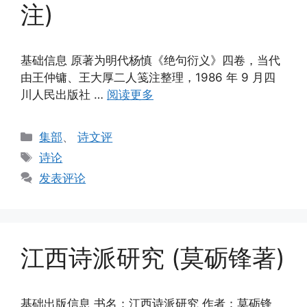
注)
基础信息 原著为明代杨慎《绝句衍义》四卷，当代
由王仲镛、王大厚二人笺注整理，1986 年 9 月四
川人民出版社 …
阅读更多
分
集部
、
诗文评
类
标
诗论
签
发表评论
江西诗派研究 (莫砺锋著)
基础出版信息 书名：江西诗派研究 作者：莫砺锋