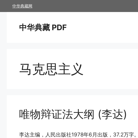
跳
中华典藏网
至
内
中华典藏 PDF
容
马克思主义
唯物辩证法大纲 (李达)
李达主编，人民出版社1978年6月出版，37.2