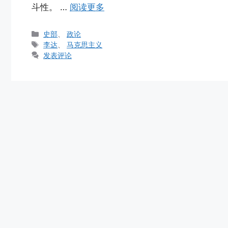
斗性。 …
阅读更多
分
史部
、
政论
类
标
李达
、
马克思主义
签
发表评论