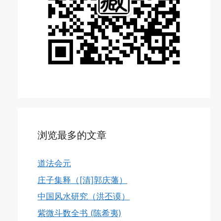
浏览最多的文章
道法会元
庄子集释（[清]郭庆藩）
中国风水研究（洪丕谟）
紫微斗数全书 (陈希夷)