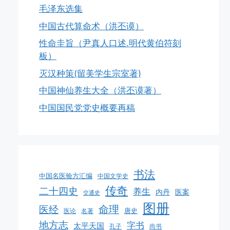
毛泽东选集
中国古代算命术（洪丕谟）
性命圭旨（尹真人口述.明代黄伯符刻
板）
灭汉种策(留美学生宗室著)
中国神仙养生大全（洪丕谟著）
中国国民党党史概要再稿
书法
中国名医验方汇编
中国文学史
传奇
二十四史
养生
医案
内丹
交通史
图册
命理
医经
唐史
医论
名著
地方志
字书
太平天国
孔子
尚书