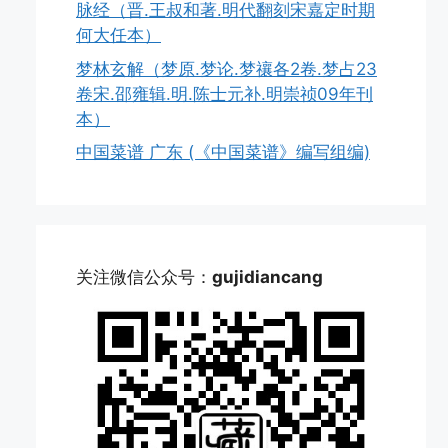
脉经（晋.王叔和著.明代翻刻宋嘉定时期
何大任本）
梦林玄解（梦原.梦论.梦禳各2卷.梦占23
卷宋.邵雍辑.明.陈士元补.明崇祯09年刊
本）
中国菜谱 广东 (《中国菜谱》编写组编)
关注微信公众号：
gujidiancang