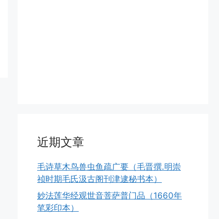
近期文章
毛诗草木鸟兽虫鱼疏广要（毛晋撰.明崇
祯时期毛氏汲古阁刊津逮秘书本）
妙法莲华经观世音菩萨普门品（1660年
笔彩印本）