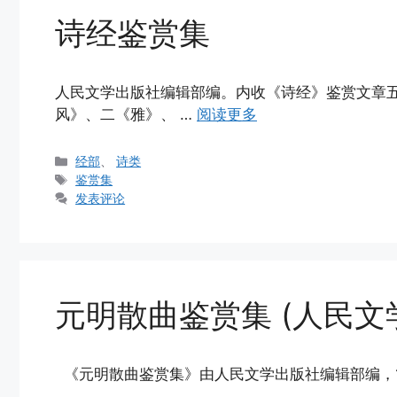
诗经鉴赏集
人民文学出版社编辑部编。内收《诗经》鉴赏文章
风》、二《雅》、 …
阅读更多
分
经部
、
诗类
类
标
鉴赏集
签
发表评论
元明散曲鉴赏集 (人民文
《元明散曲鉴赏集》由人民文学出版社编辑部编，1983