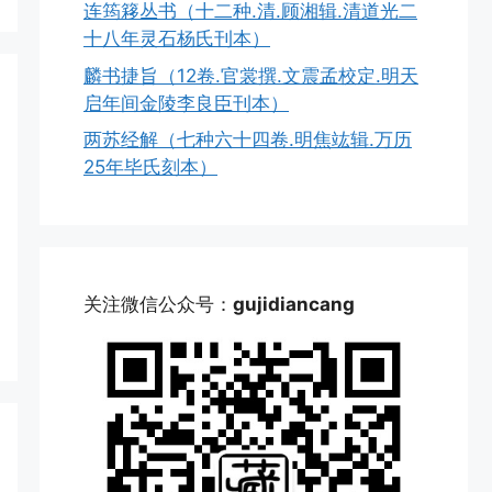
连筠簃丛书（十二种.清.顾湘辑.清道光二
十八年灵石杨氏刊本）
麟书捷旨（12卷.官裳撰.文震孟校定.明天
启年间金陵李良臣刊本）
两苏经解（七种六十四卷.明焦竑辑.万历
25年毕氏刻本）
关注微信公众号：
gujidiancang