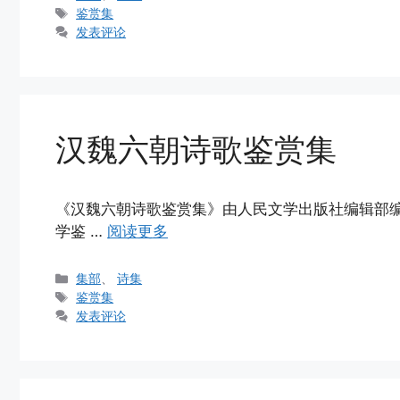
类
标
鉴赏集
签
发表评论
汉魏六朝诗歌鉴赏集
《汉魏六朝诗歌鉴赏集》由人民文学出版社编辑部编，1
学鉴 …
阅读更多
分
集部
、
诗集
类
标
鉴赏集
签
发表评论