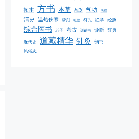
方书
本草
气功
拓本
杂剧
法律
清史
温热伤寒
红学
经脉
碑刻
符咒
礼教
综合医书
考古
诊断
辞典
老子
训诂书
道藏精华
针灸
韵书
近代史
风俗志