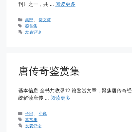
刊》之一，共 …
阅读更多
分
集部
、
诗文评
类
标
鉴赏集
签
发表评论
唐传奇鉴赏集
基本信息 全书共收录12 篇鉴赏文章，聚焦唐传
统解读唐传 …
阅读更多
分
子部
、
小说
类
标
鉴赏集
签
发表评论