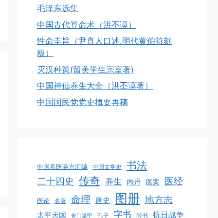
毛泽东选集
中国古代算命术（洪丕谟）
性命圭旨（尹真人口述.明代黄伯符刻
板）
灭汉种策(留美学生宗室著)
中国神仙养生大全（洪丕谟著）
中国国民党党史概要再稿
书法
中国名医验方汇编
中国文学史
传奇
二十四史
医经
养生
内丹
医案
图册
命理
地方志
唐史
医论
名著
字书
抗日战争
太平天国
孔子
尚书
奇门遁甲