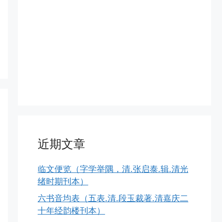
近期文章
临文便览（字学举隅，清.张启泰.辑.清光
绪时期刊本）
六书音均表（五表.清.段玉裁著.清嘉庆二
十年经韵楼刊本）