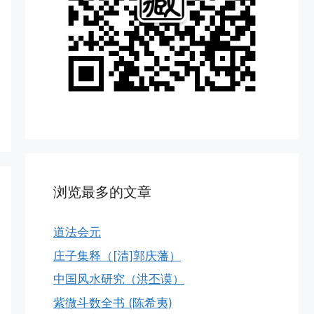
浏览最多的文章
道法会元
庄子集释（[清]郭庆藩）
中国风水研究（洪丕谟）
紫微斗数全书 (陈希夷)