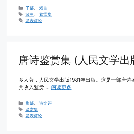
分
子部
、
戏曲
类
标
散曲
、
鉴赏集
签
发表评论
唐诗鉴赏集 (人民文学出
多人著，人民文学出版1981年出版。这是一部唐诗
共收入鉴赏 …
阅读更多
分
集部
、
诗文评
类
标
鉴赏集
签
发表评论