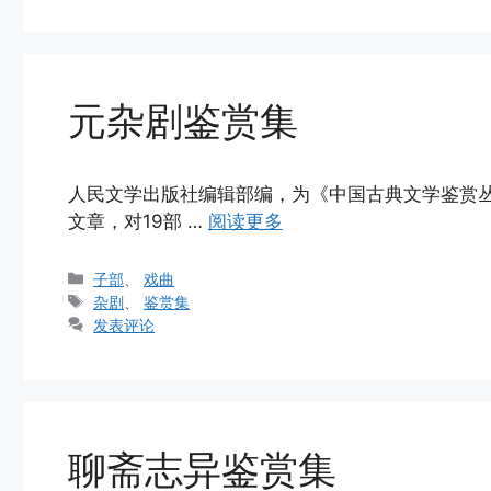
元杂剧鉴赏集
人民文学出版社编辑部编，为《中国古典文学鉴赏丛
文章，对19部 …
阅读更多
分
子部
、
戏曲
类
标
杂剧
、
鉴赏集
签
发表评论
聊斋志异鉴赏集