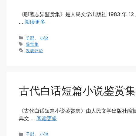
《聊斋志异鉴赏集》是人民文学出版社 1983 年 1
…
阅读更多
分
子部
、
小说
类
标
鉴赏集
签
发表评论
古代白话短篇小说鉴赏集
《古代白话短篇小说鉴赏集》由人民文学出版社编辑部编
典文 …
阅读更多
分
子部
、
小说