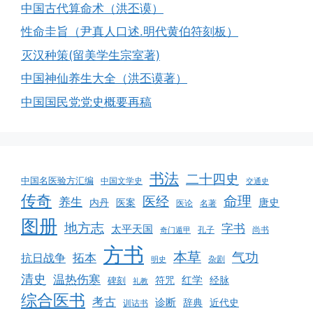
中国古代算命术（洪丕谟）
性命圭旨（尹真人口述.明代黄伯符刻板）
灭汉种策(留美学生宗室著)
中国神仙养生大全（洪丕谟著）
中国国民党党史概要再稿
书法
二十四史
中国名医验方汇编
中国文学史
交通史
传奇
命理
医经
养生
唐史
医案
内丹
医论
名著
图册
地方志
字书
太平天国
孔子
尚书
奇门遁甲
方书
本草
气功
拓本
抗日战争
杂剧
明史
清史
温热伤寒
红学
经脉
碑刻
符咒
礼教
综合医书
考古
诊断
辞典
近代史
训诂书