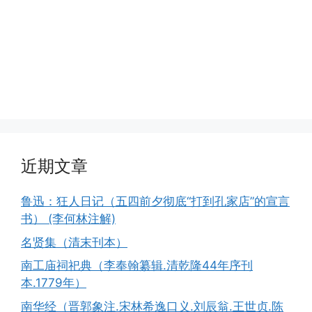
近期文章
鲁迅：狂人日记（五四前夕彻底“打到孔家店”的宣言
书） (李何林注解)
名贤集（清末刊本）
南工庙祠祀典（李奉翰纂辑.清乾隆44年序刊
本.1779年）
南华经（晋郭象注.宋林希逸口义.刘辰翁.王世贞.陈