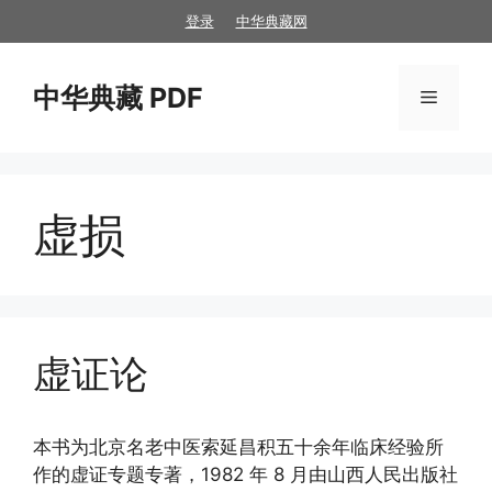
跳
登录
中华典藏网
至
内
中华典藏 PDF
容
菜
单
虚损
虚证论
本书为北京名老中医索延昌积五十余年临床经验所
作的虚证专题专著，1982 年 8 月由山西人民出版社