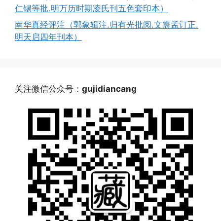
仁锡等批.明万历时期凌氏刊五色套印本）
南华真经评注（郭象辑注.归有光批阅.文震孟订正.
明天启四年刊本）
关注微信公众号：
gujidiancang