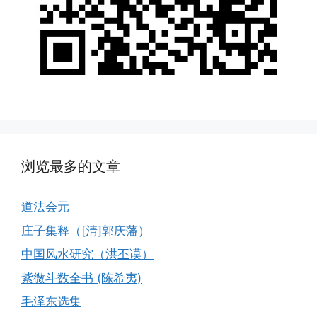
浏览最多的文章
道法会元
庄子集释（[清]郭庆藩）
中国风水研究（洪丕谟）
紫微斗数全书 (陈希夷)
毛泽东选集