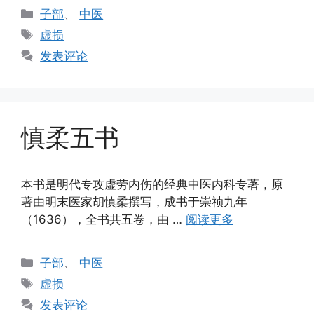
分
子部
、
中医
类
标
虚损
签
发表评论
慎柔五书
本书是明代专攻虚劳内伤的经典中医内科专著，原
著由明末医家胡慎柔撰写，成书于崇祯九年
（1636），全书共五卷，由 …
阅读更多
分
子部
、
中医
类
标
虚损
签
发表评论