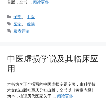
首版，全书 …
阅读更多
分
子部
、
中医
类
标
医论
、
虚损
签
发表评论
中医虚损学说及其临床应
用
本书为李正全撰写的中医虚损专题专著，由科学技
术文献出版社重庆分社出版，全书以《黄帝内经》
为本，梳理历代医家关于 …
阅读更多