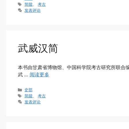
类
标
简牍
、
考古
签
发表评论
武威汉简
本书由甘肃省博物馆、中国科学院考古研究所联合编著，1
武 …
阅读更多
分
史部
类
标
简牍
、
考古
签
发表评论