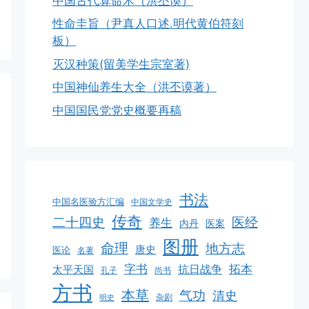
中国古代算命术（洪丕谟）
性命圭旨（尹真人口述.明代黄伯符刻
板）
灭汉种策(留美学生宗室著)
中国神仙养生大全（洪丕谟著）
中国国民党党史概要再稿
书法
中国名医验方汇编
中国文学史
传奇
二十四史
医经
养生
医案
内丹
图册
命理
地方志
唐史
医论
名著
字书
拓本
抗日战争
太平天国
孔子
尚书
方书
本草
气功
清史
杂剧
明史