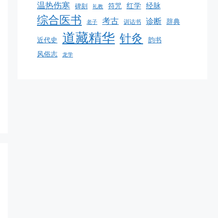
温热伤寒
红学
经脉
碑刻
符咒
礼教
综合医书
考古
诊断
辞典
训诂书
老子
道藏精华
针灸
韵书
近代史
风俗志
龙学