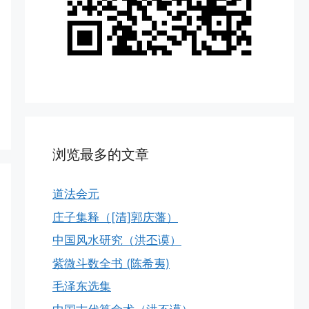
浏览最多的文章
道法会元
庄子集释（[清]郭庆藩）
中国风水研究（洪丕谟）
紫微斗数全书 (陈希夷)
毛泽东选集