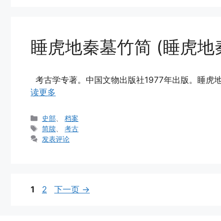
睡虎地秦墓竹简 (睡虎地
考古学专著。中国文物出版社1977年出版。睡虎地
读更多
分
史部
、
档案
类
标
简牍
、
考古
签
发表评论
页
页
1
2
下一页
→
面
面