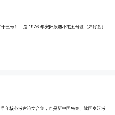
三号》，是 1976 年安阳殷墟小屯五号墓（妇好墓）
作者早年核心考古论文合集，也是新中国先秦、战国秦汉考