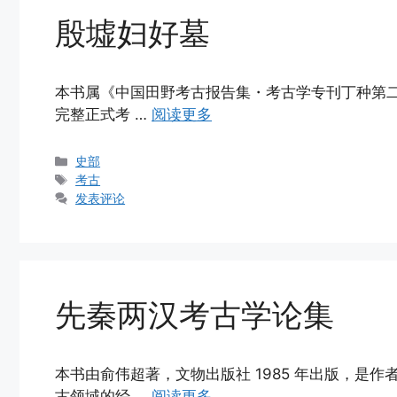
殷墟妇好墓
本书属《中国田野考古报告集・考古学专刊丁种第二十
完整正式考 …
阅读更多
分
史部
类
标
考古
签
发表评论
先秦两汉考古学论集
本书由俞伟超著，文物出版社 1985 年出版，是
古领域的经 …
阅读更多