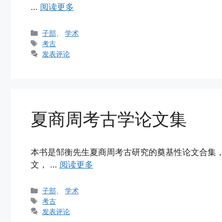
…
阅读更多
分
子部
、
学术
类
标
考古
签
发表评论
夏商周考古学论文集
本书是邹衡先生夏商周考古研究的奠基性论文合集，19
文， …
阅读更多
分
子部
、
学术
类
标
考古
签
发表评论