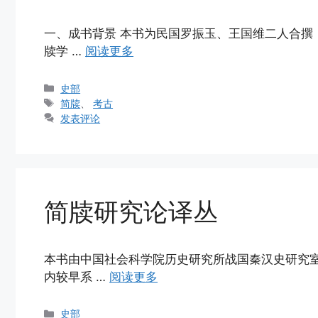
一、成书背景 本书为民国罗振玉、王国维二人合撰，1
牍学 …
阅读更多
分
史部
类
标
简牍
、
考古
签
发表评论
简牍研究论译丛
本书由中国社会科学院历史研究所战国秦汉史研究室编
内较早系 …
阅读更多
分
史部