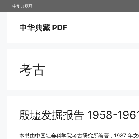
跳
中华典藏网
至
内
中华典藏 PDF
容
考古
殷墟发掘报告 1958-196
本书由中国社会科学院考古研究所编著，1987 年文物