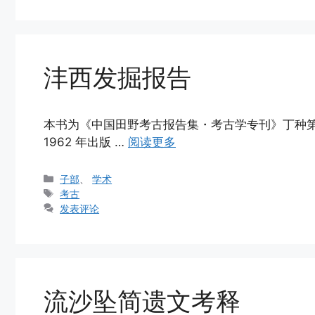
沣西发掘报告
本书为《中国田野考古报告集・考古学专刊》丁种
1962 年出版 …
阅读更多
分
子部
、
学术
类
标
考古
签
发表评论
流沙坠简遗文考释