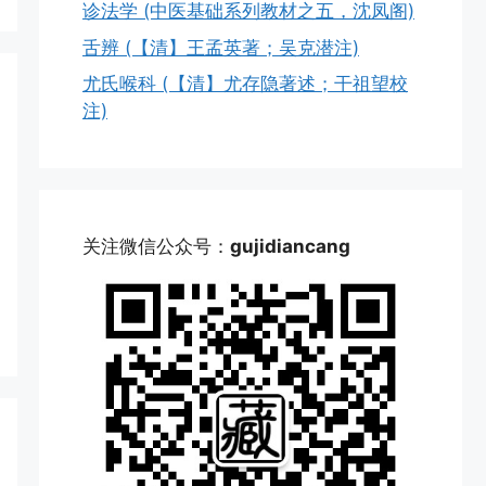
诊法学 (中医基础系列教材之五，沈凤阁)
舌辨 (【清】王孟英著；吴克潜注)
尤氏喉科 (【清】尤存隐著述；干祖望校
注)
关注微信公众号：
gujidiancang