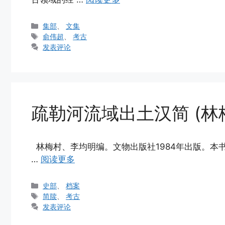
分
集部
、
文集
类
标
俞伟超
、
考古
签
发表评论
疏勒河流域出土汉简 (林
林梅村、李均明编。文物出版社1984年出版。本
…
阅读更多
分
史部
、
档案
类
标
简牍
、
考古
签
发表评论