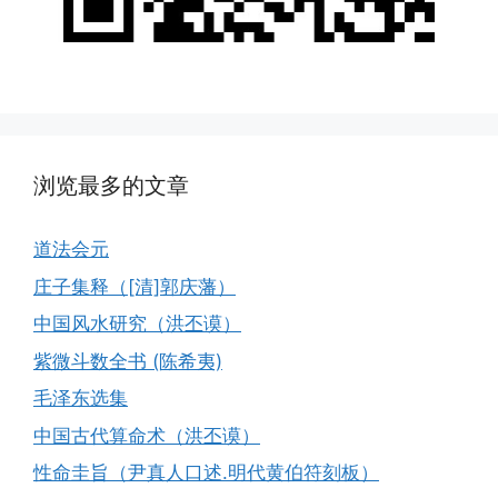
浏览最多的文章
道法会元
庄子集释（[清]郭庆藩）
中国风水研究（洪丕谟）
紫微斗数全书 (陈希夷)
毛泽东选集
中国古代算命术（洪丕谟）
性命圭旨（尹真人口述.明代黄伯符刻板）