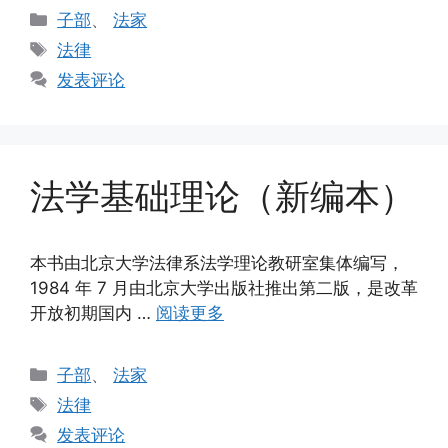
分
子部
、
法家
类
标
法律
签
发表评论
法学基础理论（新编本）
本书由北京大学法律系法学理论教研室集体编写，
1984 年 7 月由北京大学出版社推出第二版，是改革
开放初期国内 …
阅读更多
分
子部
、
法家
类
标
法律
签
发表评论