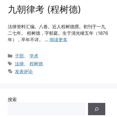
九朝律考 (程树德)
法律资料汇编。八卷。近人程树德撰。初刊于一九
二七年。 程树德，字郁庭。生于清光绪五年（1876
年），卒年不详。 …
阅读更多
分
子部
、
学术
类
标
法律
、
程树德
签
发表评论
搜索