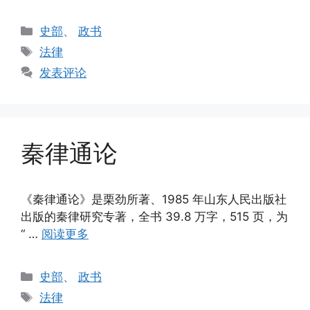
分
史部
、
政书
类
标
法律
签
发表评论
秦律通论
《秦律通论》是栗劲所著、1985 年山东人民出版社
出版的秦律研究专著，全书 39.8 万字，515 页，为
“ …
阅读更多
分
史部
、
政书
类
标
法律