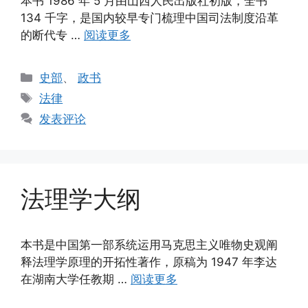
本书 1986 年 5 月由山西人民出版社初版，全书
134 千字，是国内较早专门梳理中国司法制度沿革
的断代专 …
阅读更多
分
史部
、
政书
类
标
法律
签
发表评论
法理学大纲
本书是中国第一部系统运用马克思主义唯物史观阐
释法理学原理的开拓性著作，原稿为 1947 年李达
在湖南大学任教期 …
阅读更多