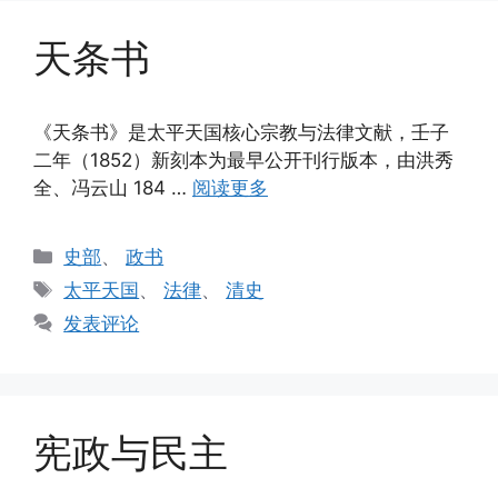
天条书
《天条书》是太平天国核心宗教与法律文献，壬子
二年（1852）新刻本为最早公开刊行版本，由洪秀
全、冯云山 184 …
阅读更多
分
史部
、
政书
类
标
太平天国
、
法律
、
清史
签
发表评论
宪政与民主