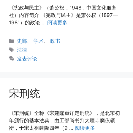
《宪政与民主》（萧公权，1948，中国文化服务
社）内容简介 《宪政与民主》是萧公权（1897—
1981）的政论 …
阅读更多
分
史部
、
学术
、
政书
类
标
法律
签
发表评论
宋刑统
《宋刑统》全称《宋建隆重详定刑统》，是北宋初
年颁行的基本法典，由工部尚书判大理寺窦仪领
衔，于宋太祖建隆四年（9 …
阅读更多