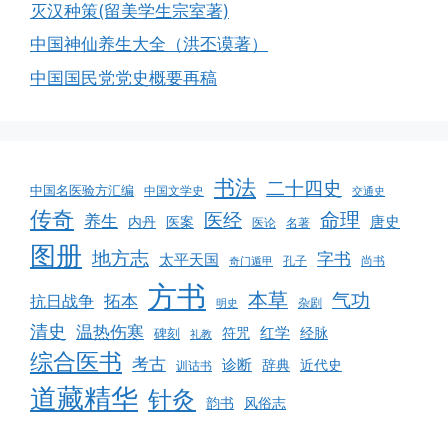
灭汉种策(留美学生宗室著)
中国神仙养生大全（洪丕谟著）
中国国民党党史概要再稿
书法
二十四史
中国名医验方汇编
中国文学史
交通史
传奇
命理
医经
养生
唐史
医案
内丹
医论
名著
图册
地方志
字书
太平天国
孔子
尚书
奇门遁甲
方书
本草
气功
拓本
抗日战争
杂剧
明史
清史
温热伤寒
红学
经脉
碑刻
符咒
礼教
综合医书
考古
诊断
辞典
近代史
训诂书
道藏精华
针灸
韵书
风俗志