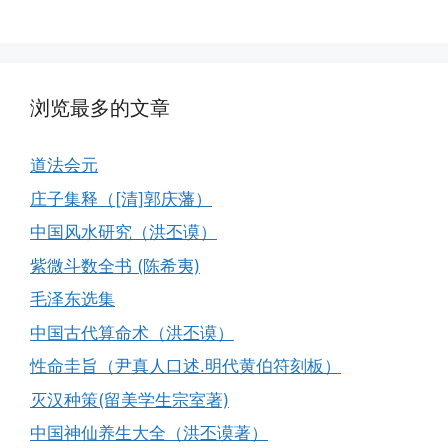
浏览最多的文章
道法会元
庄子集释（[清]郭庆藩）
中国风水研究（洪丕谟）
紫微斗数全书 (陈希夷)
毛泽东选集
中国古代算命术（洪丕谟）
性命圭旨（尹真人口述.明代黄伯符刻板）
灭汉种策(留美学生宗室著)
中国神仙养生大全（洪丕谟著）