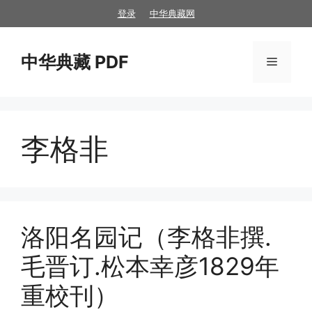
跳
登录
中华典藏网
至
内
中华典藏 PDF
容
菜
单
李格非
洛阳名园记（李格非撰.
毛晋订.松本幸彦1829年
重校刊）