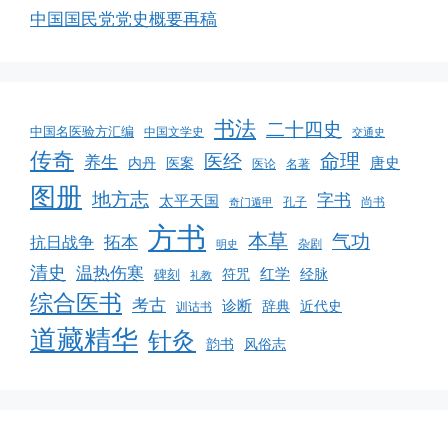
中国国民党党史概要再稿
书法
二十四史
中国名医验方汇编
中国文学史
交通史
传奇
命理
医经
养生
唐史
医案
内丹
医论
名著
图册
地方志
字书
太平天国
孔子
尚书
奇门遁甲
方书
本草
气功
拓本
抗日战争
杂剧
明史
清史
温热伤寒
红学
经脉
碑刻
符咒
礼教
综合医书
考古
诊断
辞典
近代史
训诂书
道藏精华
针灸
韵书
风俗志