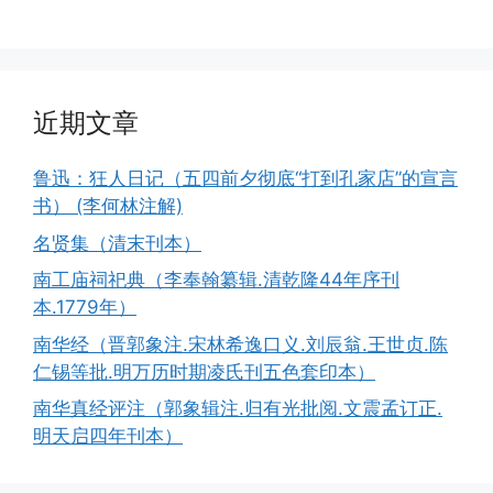
近期文章
鲁迅：狂人日记（五四前夕彻底“打到孔家店”的宣言
书） (李何林注解)
名贤集（清末刊本）
南工庙祠祀典（李奉翰纂辑.清乾隆44年序刊
本.1779年）
南华经（晋郭象注.宋林希逸口义.刘辰翁.王世贞.陈
仁锡等批.明万历时期凌氏刊五色套印本）
南华真经评注（郭象辑注.归有光批阅.文震孟订正.
明天启四年刊本）