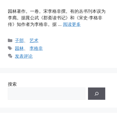
园林著作。一卷。宋李格非撰。有的丛书刊本误为
李廌。据晁公武《郡斋读书记》和《宋史·李格非
传》知作者为李格非。据 …
阅读更多
分
子部
、
艺术
类
标
园林
、
李格非
签
发表评论
搜索