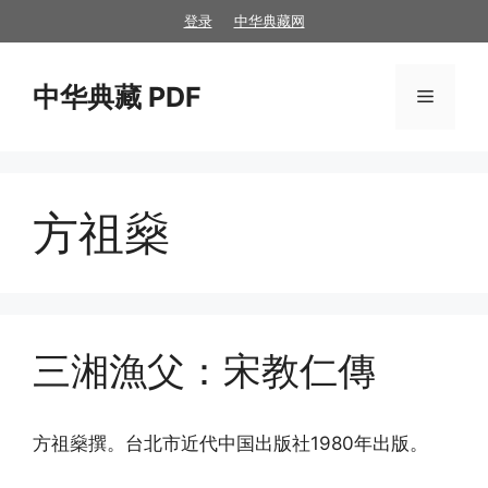
跳
登录
中华典藏网
至
内
中华典藏 PDF
容
菜
单
方祖燊
三湘漁父：宋教仁傳
方祖燊撰。台北市近代中国出版社1980年出版。