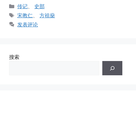
分
传记
、
史部
类
标
宋教仁
、
方祖燊
签
发表评论
搜索