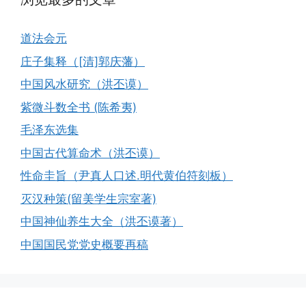
道法会元
庄子集释（[清]郭庆藩）
中国风水研究（洪丕谟）
紫微斗数全书 (陈希夷)
毛泽东选集
中国古代算命术（洪丕谟）
性命圭旨（尹真人口述.明代黄伯符刻板）
灭汉种策(留美学生宗室著)
中国神仙养生大全（洪丕谟著）
中国国民党党史概要再稿