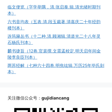
临文便览（字学举隅，清.张启泰.辑.清光绪时期刊
本）
六书音均表（五表.清.段玉裁著.清嘉庆二十年经韵
楼刊本）
连筠簃丛书（十二种.清.顾湘辑.清道光二十八年灵
石杨氏刊本）
麟书捷旨（12卷.官裳撰.文震孟校定.明天启年间金
陵李良臣刊本）
两苏经解（七种六十四卷.明焦竑辑.万历25年毕氏刻
本）
关注微信公众号：
gujidiancang