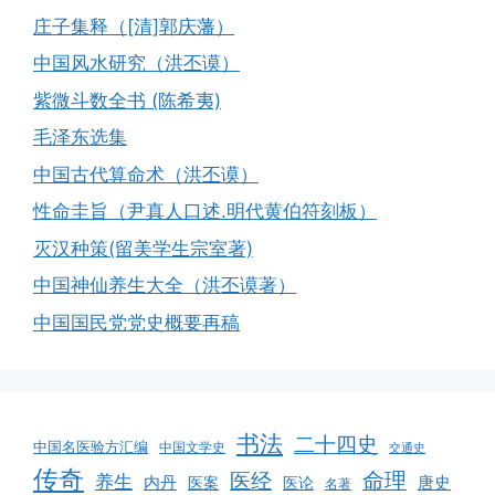
庄子集释（[清]郭庆藩）
中国风水研究（洪丕谟）
紫微斗数全书 (陈希夷)
毛泽东选集
中国古代算命术（洪丕谟）
性命圭旨（尹真人口述.明代黄伯符刻板）
灭汉种策(留美学生宗室著)
中国神仙养生大全（洪丕谟著）
中国国民党党史概要再稿
书法
二十四史
中国名医验方汇编
中国文学史
交通史
传奇
命理
医经
养生
内丹
唐史
医案
医论
名著