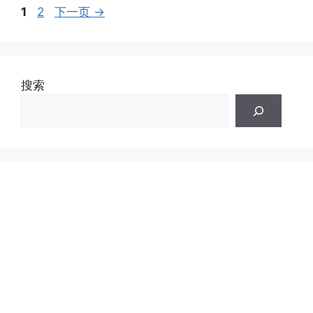
页
页
1
2
下一页
→
面
面
搜索