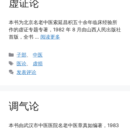
虚证论
本书为北京名老中医索延昌积五十余年临床经验所
作的虚证专题专著，1982 年 8 月由山西人民出版社
首版，全书 …
阅读更多
分
子部
、
中医
类
标
医论
、
虚损
签
发表评论
调气论
本书由武汉市中医医院名老中医章真如编著，1983