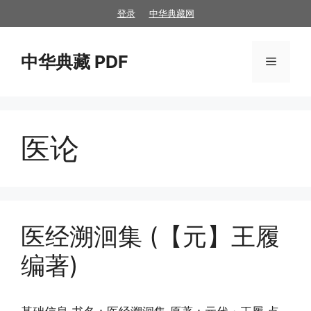
跳
登录
中华典藏网
至
内
中华典藏 PDF
容
菜
单
医论
医经溯洄集 (【元】王履
编著)