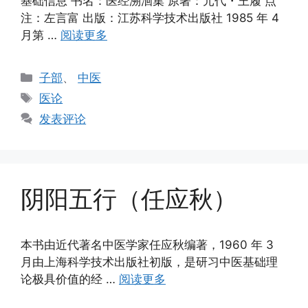
基础信息 书名：医经溯洄集 原著：元代・王履 点
注：左言富 出版：江苏科学技术出版社 1985 年 4
月第 …
阅读更多
分
子部
、
中医
类
标
医论
签
发表评论
阴阳五行（任应秋）
本书由近代著名中医学家任应秋编著，1960 年 3
月由上海科学技术出版社初版，是研习中医基础理
论极具价值的经 …
阅读更多