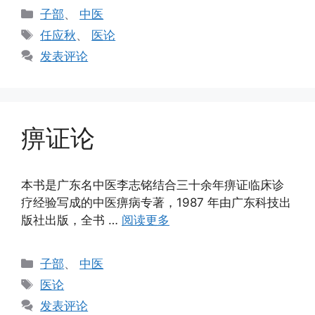
分
子部
、
中医
类
标
任应秋
、
医论
签
发表评论
痹证论
本书是广东名中医李志铭结合三十余年痹证临床诊
疗经验写成的中医痹病专著，1987 年由广东科技出
版社出版，全书 …
阅读更多
分
子部
、
中医
类
标
医论
签
发表评论