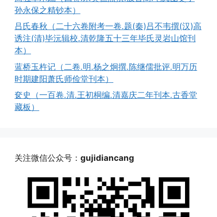
孙永保之精钞本）
吕氏春秋（二十六卷附考一卷.题(秦)吕不韦撰(汉)高
诱注(清)毕沅辑校.清乾隆五十三年毕氏灵岩山馆刊
本）
蓝桥玉杵记（二卷.明.杨之炯撰.陈继儒批评.明万历
时期建阳萧氏师俭堂刊本）
奁史（一百卷.清.王初桐编.清嘉庆二年刊本.古香堂
藏板）
关注微信公众号：
gujidiancang