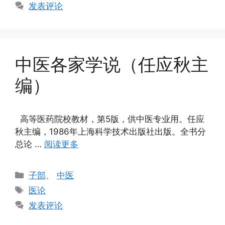
签
发表评论
中医各家学说（任应秋主
编）
高等医药院校教材，第5版，供中医专业用。任应
秋主编，1986年上海科学技术出版社出版。全书分
总论 …
阅读更多
分
子部
、
中医
类
标
医论
签
发表评论