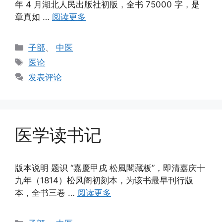
年 4 月湖北人民出版社初版，全书 75000 字，是
章真如 …
阅读更多
分
子部
、
中医
类
标
医论
签
发表评论
医学读书记
版本说明 题识 “嘉慶甲戌 松風閣藏板”，即清嘉庆十
九年（1814）松风阁初刻本，为该书最早刊行版
本，全书三卷 …
阅读更多
分