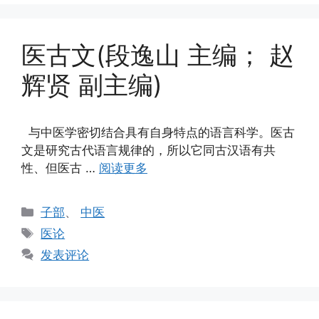
医古文(段逸山 主编； 赵
辉贤 副主编)
与中医学密切结合具有自身特点的语言科学。医古
文是研究古代语言规律的，所以它同古汉语有共
性、但医古 …
阅读更多
分
子部
、
中医
类
标
医论
签
发表评论