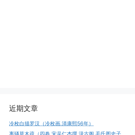
近期文章
冷枚白描罗汉（冷枚画.清康熙56年）
离骚草木疏（四卷.宋吴仁杰撰.汲古阁.毛氏图史子