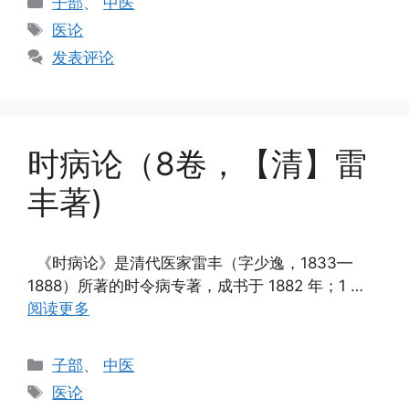
子部
、
中医
类
标
医论
签
发表评论
时病论（8卷，【清】雷
丰著)
《时病论》是清代医家雷丰（字少逸，1833—
1888）所著的时令病专著，成书于 1882 年；1 …
阅读更多
分
子部
、
中医
类
标
医论